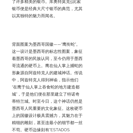
了许多精美的银币。库奥特莫克5比索
银币便是经典大尺寸银币的典范，尤其
以其独特的魅力而闻名。
背面图案为墨西哥国徽——“鹰衔蛇”。
这一设计是墨西哥的标志性图案，象征
着墨西哥的民族认同，至今仍用于墨西
哥流通的硬币上。鹰在仙人掌上捕蛇的
形象源自阿兹特克人的建城神话。传说
中，阿兹特克人得到神谕，指示他们
“在鹰于仙人掌上吞食蛇的地方建造都
城”，于是他们便在那里建立了特诺奇
蒂特兰城。时至今日，这个神话仍然是
墨西哥人民重要的文化象征。这枚硬币
上的国徽设计极具震撼力，其魅力在于
精细的雕刻，甚至连最小的细节都一丝
不苟。硬币边缘刻有“ESTADOS