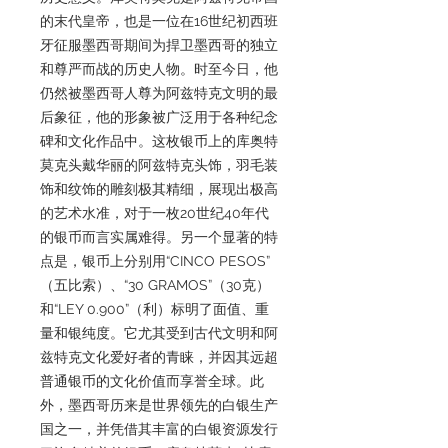
的末代皇帝，也是一位在16世纪初西班
牙征服墨西哥期间为捍卫墨西哥的独立
和尊严而战的历史人物。时至今日，他
仍然被墨西哥人尊为阿兹特克文明的最
后象征，他的形象被广泛用于各种纪念
碑和文化作品中。这枚银币上的库奥特
莫克头戴华丽的阿兹特克头饰，羽毛装
饰和纹饰的雕刻极其精细，展现出极高
的艺术水准，对于一枚20世纪40年代
的银币而言实属难得。另一个显著的特
点是，银币上分别用“CINCO PESOS”
（五比索）、“30 GRAMOS”（30克）
和“LEY 0.900”（利）标明了面值、重
量和银纯度。它尤其受到古代文明和阿
兹特克文化爱好者的青睐，并因其远超
普通银币的文化价值而享誉全球。此
外，墨西哥历来是世界领先的白银生产
国之一，并凭借其丰富的白银资源发行