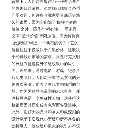
背景下，人们对白银作为一种有形资产
的兴趣日益浓厚。虽然现代纯银金条币
广受欢迎，但许多收藏家更青睐历史悠
久的银币，因为它们除了“白银本身的
价值”之外，还具有“稀有性”、“历史意
义”和“艺术价值”等附加值。库奥特莫克
5比索银币就是一个典型的例子；它的
价格往往不仅取决于白银价格，还取决
于经典钱币市场的需求。阿兹特克文明
的日益兴盛也提升了这枚银币的吸引
力。近年来，通过电影、游戏、纪录片
和历史节目，人们对阿兹特克文化的兴
趣再次高涨，扩大了古代文明钱币的市
场。作为阿兹特克帝国的末代皇帝，库
奥特莫克是一个象征性人物，这使得这
枚银币因其历史传奇色彩而备受追捧。
此外，它硕大的尺寸和令人印象深刻的
设计赋予了它现代小型硬币所不具备的
独特魅力。这枚硬币最大的吸引力不仅