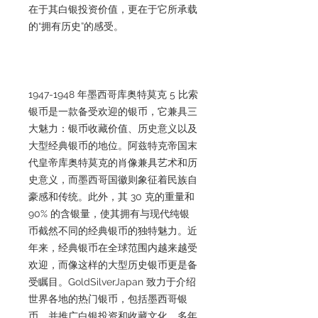
在于其白银投资价值，更在于它所承载
的“拥有历史”的感受。
1947-1948 年墨西哥库奥特莫克 5 比索
银币是一款备受欢迎的银币，它兼具三
大魅力：银币收藏价值、历史意义以及
大型经典银币的地位。阿兹特克帝国末
代皇帝库奥特莫克的肖像兼具艺术和历
史意义，而墨西哥国徽则象征着民族自
豪感和传统。此外，其 30 克的重量和
90% 的含银量，使其拥有与现代纯银
币截然不同的经典银币的独特魅力。近
年来，经典银币在全球范围内越来越受
欢迎，而像这样的大型历史银币更是备
受瞩目。GoldSilverJapan 致力于介绍
世界各地的热门银币，包括墨西哥银
币，并推广白银投资和收藏文化。多年