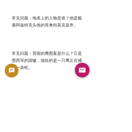
常见问题：地表上的人物是谁？他是戴
着阿兹特克头饰的库奥特莫克皇帝。
常见问题：背面的鹰图案是什么？它是
墨西哥的国徽，描绘的是一只鹰正在捕
捉一条蛇。
常见问题：这是一项好的投资吗？是
的。除了其白银价值外，它作为历史收
藏品也具有一定的市场需求。