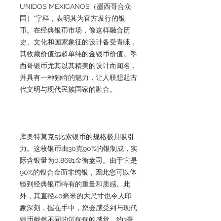
UNIDOS MEXICANOS（墨西哥合众
国）”字样，表明其为官方发行的银
币。在经典银币市场，像这样融合历
史、文化和国家象征的设计备受青睐，
其收藏价值远超单纯的金银币价值。墨
西哥银币尤其以其精美的设计而闻名，
并具有一种独特的魅力，让人联想起古
代文明与现代民族国家的融合。
库奥特莫克5比索银币的规格极具吸引
力。这枚银币由30克90%的银制成，实
际含银量为0.8681金衡盎司。由于它是
90%的银合金而非纯银，因此您可以体
验到经典银币特有的重量和质感。此
外，其直径40毫米的大尺寸也令人印
象深刻，握在手中，您会感受到与现代
银币截然不同的沉甸甸的感觉。约3毫