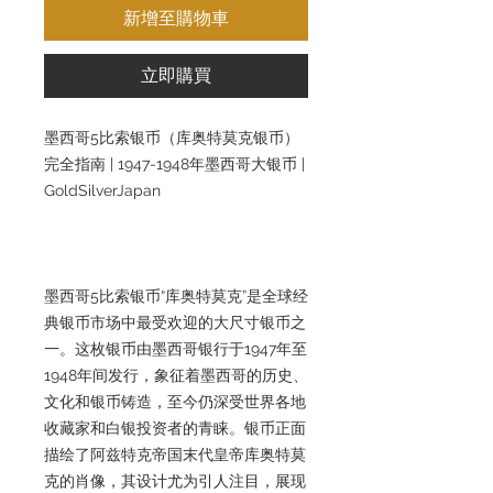
新增至購物車
立即購買
墨西哥5比索银币（库奥特莫克银币）
完全指南 | 1947-1948年墨西哥大银币 |
GoldSilverJapan
墨西哥5比索银币“库奥特莫克”是全球经
典银币市场中最受欢迎的大尺寸银币之
一。这枚银币由墨西哥银行于1947年至
1948年间发行，象征着墨西哥的历史、
文化和银币铸造，至今仍深受世界各地
收藏家和白银投资者的青睐。银币正面
描绘了阿兹特克帝国末代皇帝库奥特莫
克的肖像，其设计尤为引人注目，展现