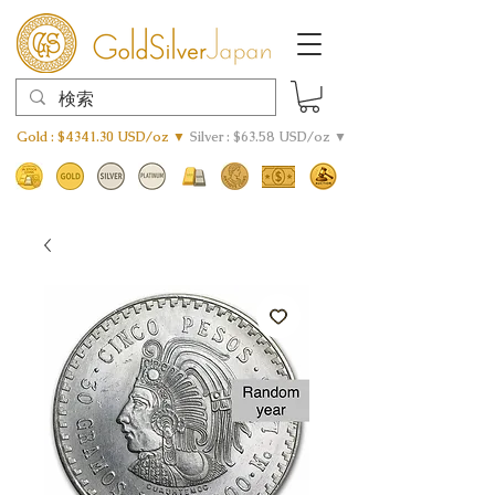
Gold : $4341.30 USD/oz ▼
Silver : $63.58 USD/oz ▼