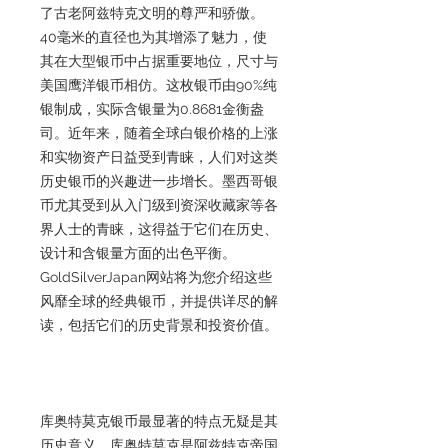
了古老阿兹特克文明的尊严和骄傲。
40毫米的直径也为其增添了魅力，使
其在大型银币中占据重要地位，尺寸与
美国鹰洋银币相仿。这枚银币由90%纯
银制成，实际含银量为0.8681金衡盎
司。近年来，随着全球白银价格的上涨
和实物资产日益受到青睐，人们对这类
历史银币的兴趣进一步增长。墨西哥银
币尤其受到从入门级到资深收藏家等各
界人士的青睐，这得益于它们在历史、
设计和含银量方面的出色平衡。
GoldSilverJapan网站将为您介绍这些
风靡全球的经典银币，并提供详尽的解
读，包括它们的历史背景和投资价值。
库奥特莫克银币最显著的特点无疑是其
历史意义。库奥特莫克是阿兹特克帝国