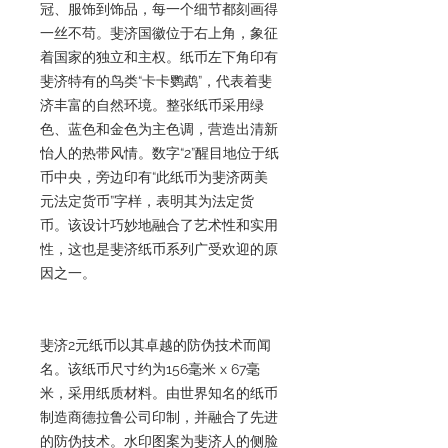
冠、服饰到饰品，每一个细节都刻画得
一丝不苟。斐济国徽位于右上角，象征
着国家的独立和主权。纸币左下角印有
斐济特有的鸟类“卡卡鹦鹉”，代表着斐
济丰富的自然环境。整张纸币采用绿
色、蓝色和金色为主色调，营造出清新
怡人的热带风情。数字“2”醒目地位于纸
币中央，旁边印有“此纸币为斐济两美
元法定货币”字样，表明其为法定货
币。该设计巧妙地融合了艺术性和实用
性，这也是斐济纸币系列广受欢迎的原
因之一。
斐济2元纸币以其卓越的防伪技术而闻
名。该纸币尺寸约为156毫米 x 67毫
米，采用纸质材料。由世界知名的纸币
制造商德拉鲁公司印制，并融合了先进
的防伪技术。水印图案为斐济人的侧脸