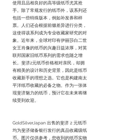
使用且品相良好的高等级纸币尤其抢
手。除了常规发行的纸币外，该系列还
包括一些特殊版本，例如补发券和样
票。人们还会根据前缀差异进行分类，
这使得该系列成为专业收藏家研究的对
象。近年来，全球对印有伊丽莎白二世
女王肖像的纸币的兴趣日益浓厚，对英
联邦国家旧纸币系列的需求也随之增
长。斐济2元纸币价格相对亲民，却拥
有精美的设计和历史背景，因此是纸币
收藏新手的理想之选。它也是构建南太
平洋纸币收藏的必备之物。作为一张体
现斐济魅力的纸币，预计它在未来将继
续受到欢迎。
GoldSilverJapan 出售的斐济 2 元纸币
均为斐济储备银行发行的真品收藏级纸
币。图片仅供参考，您收到的纸币实物