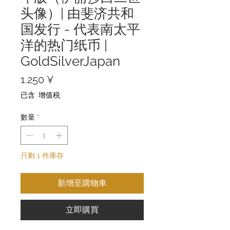
头像）| 由斐济共和
国发行 - 代表南太平
洋的热门纸币 |
GoldSilverJapan
價
1.250 ¥
格
已含 增值税
數量
*
只剩 1 件庫存
新增至購物車
立即購買