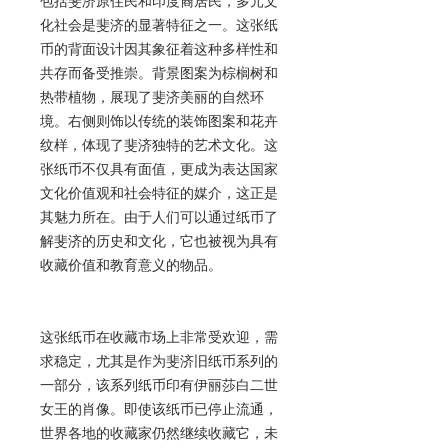
包括斐济原住民和印度裔居民，多元文
化社会是斐济的显著特征之一。这张纸
币的背面设计因其象征着这种多样性和
共存而备受推崇。背景图案为棕榈树和
热带植物，展现了斐济美丽的自然环
境。右侧则饰以传统的装饰图案和花卉
纹样，体现了斐济独特的艺术文化。这
张纸币不仅具有面值，更成为表达国家
文化价值观和社会特征的媒介，这正是
其魅力所在。由于人们可以通过纸币了
解斐济的历史和文化，它也被视为具有
收藏价值和教育意义的物品。
这张纸币在收藏市场上非常受欢迎，需
求稳定，尤其是作为斐济旧纸币系列的
一部分，该系列纸币印有伊丽莎白二世
女王的肖像。即使该纸币已停止流通，
世界各地的收藏家仍然继续收藏它，未