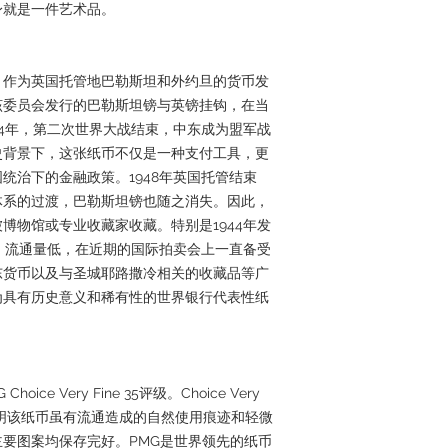
身就是一件艺术品。
年，作为英国托管地巴勒斯坦和外约旦的货币发
该委员会发行的巴勒斯坦镑与英镑挂钩，在当
44年，第二次世界大战结束，中东成为盟军战
史背景下，这张纸币不仅是一种支付工具，更
统治下的金融政策。1948年英国托管结束
体系的过渡，巴勒斯坦镑也随之消失。因此，
博物馆或专业收藏家收藏。特别是1944年发
间短、流通量低，在近期的国际拍卖会上一直备受
东货币以及与圣城耶路撒冷相关的收藏品等广
为具有历史意义和稀有性的世界银行代表性纸
e Very Fine 35评级。Choice Very
，表明该纸币虽有流通造成的自然使用痕迹和轻微
要图案均保存完好。PMG是世界领先的纸币