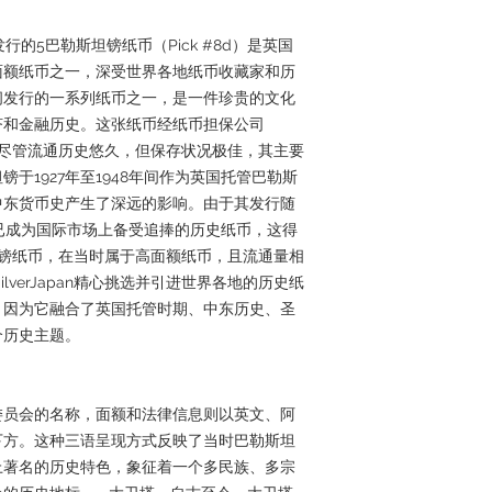
行的5巴勒斯坦镑纸币（Pick #8d）是英国
面额纸币之一，深受世界各地纸币收藏家和历
间发行的一系列纸币之一，是一件珍贵的文化
济和金融历史。这张纸币经纸币担保公司
），尽管流通历史悠久，但保存状况极佳，其主要
于1927年至1948年间作为英国托管巴勒斯
中东货币史产生了深远的影响。由于其发行随
今已成为国际市场上备受追捧的历史纸币，这得
英镑纸币，在当时属于高面额纸币，且流通量相
lverJapan精心挑选并引进世界各地的历史纸
，因为它融合了英国托管时期、中东历史、圣
个历史主题。
委员会的名称，面额和法律信息则以英文、阿
下方。这种三语呈现方式反映了当时巴勒斯坦
上著名的历史特色，象征着一个多民族、多宗