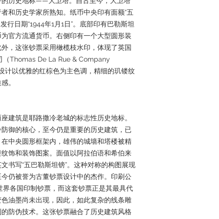
冷的历史地标——大卫塔。自古至今，大卫塔
者和历史学家所熟知。纸币中央印有面额“五
发行日期“1944年1月1日”。底部印有巴勒斯坦
币为官方流通货币。右侧印有一个大型圆形装
此外，这张钞票采用橄榄枝水印，体现了英国
mas De La Rue & Company
整体设计以优雅的红棕色为主色调，精细的玑镂纹
质感。
两座建筑是耶路撒冷老城的标志性历史地标。
冷防御的核心，至今仍是重要的历史建筑，已
。在中央圆形框架内，雄伟的城墙和塔楼被精
镂纹饰和装饰图案。面值以阿拉伯语和希伯来
文书写“五巴勒斯坦镑”。这种对称的构图展现
至今仍被誉为古董钞票设计中的杰作。印刷公
为世界各国印制钞票，而这套钞票正是其最具代
变色油墨尚未出现，因此，如此复杂的线条雕
别的防伪技术。这张钞票融合了历史建筑风格