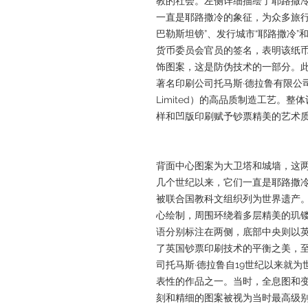
教的社会。左侧详细描绘了耶路撒
一直是耶路撒冷的象征，为众多旅行
巴勒斯坦镑”、发行城市“耶路撒冷”和
货币委员会官员的签名，表明该纸
饰图案，这是防伪技术的一部分。
著名印刷公司托马斯·德拉鲁有限公司（Tho
Limited）的高品质制造工艺。
样和凹版印刷赋予钞票精美的艺术
背面中心图案为大卫塔和城墙，这
几个世纪以来，它们一直是耶路撒
被联合国教科文组织列为世界遗产
心绘制，周围环绕着多层精美的玑
语分别标注在两侧，底部中央则以英
了英国钞票印刷技术的平衡之美，
司托马斯·德拉鲁自19世纪以来就
表性的作品之一。当时，全息图和
刻和精细的图案被视为当时最高级