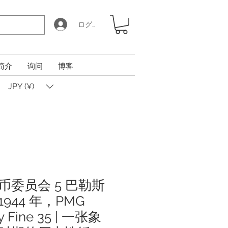
ログイン
简介
询问
博客
JPY (¥)
币委员会 5 巴勒斯
944 年，PMG
y Fine 35 | 一张象