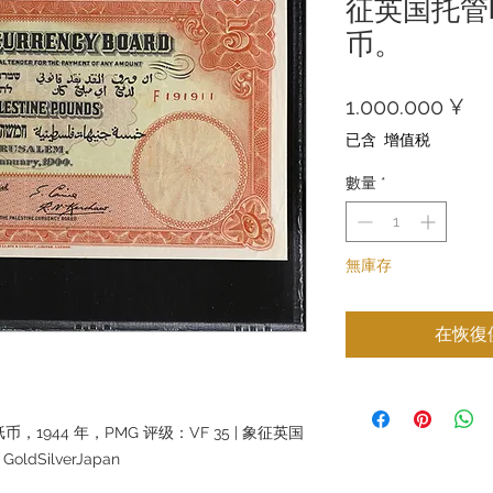
征英国托管
币。
價
1.000.000 ¥
格
已含 增值税
數量
*
無庫存
在恢復
1944 年，PMG 评级：VF 35 | 象征英国
dSilverJapan