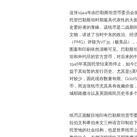
这张1944年由巴勒斯坦货币委员会发
托管巴勒斯坦时期最具代表性的大
史爱好者的青睐。该纸币是二战期
文物，讲述了当时中东的政治、经
（PMG）评级为VF35（极美品
图案和印刷依然清晰可见。巴勒斯坦镑
坦和外约旦的官方货币，对后来的
1948年英国托管结束而停止，如
益于其短暂的发行历史。尤其是5
对较少，因此现存数量有限。GoldSi
币，而这张纸币尤其具有收藏价值
城耶路撒冷以及英国殖民历史等多
纸币正面醒目地印有巴勒斯坦货币
拉伯文和希伯来文三种语言印制在
托管地的社会结构，也是世界纸币