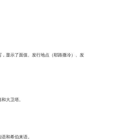
书写，显示了面值、发行地点（耶路撒冷）、发
墙和大卫塔。
伯语和希伯来语。