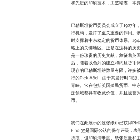
和先进的印刷技术，工艺精湛，本
巴勒斯坦货币委员会成立于1927
行机构，发挥了至关重要的作用。
时支撑着中东稳定的货币体系。19
略上的关键地区。正是在这样的历
是一份珍贵的历史文献，象征着英国
后，随着以色列的建立和约旦货币
现存的巴勒斯坦镑数量有限，许多被
行的Pick #8d，由于其发行时
青睐。它在包括英国殖民货币、中
泛领域都具有收藏价值，并且被誉
币。
我们在此展示的这张纸币已获得PMG Choic
Fine 35是国际公认的保存评级
折痕，但印刷清晰度、纸张质量和主