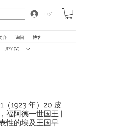
ログイン
简介
询问
博客
JPY (¥)
1（1923 年）20 皮
，福阿德一世国王 |
表性的埃及王国早