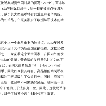
近奥斯曼帝国时期的拼写“Ghirsh”，而非埃
umista等国际目录中，这一特征被重点强调为
艺，赋予其大型银币特有的重量和奢华质感。
奉为艺术品，它完美融合了欧洲铸币技术的精
现代史上一个非常重要的转折点。1922年埃及
此开启了其作为新生国家的征程。这枚20皮
币之一，象征着这个新生国家，在国内外都发
ista的数据，普通版的发行量估计约为10万
记，表明其由希顿造币厂（Heaton Mint）
制币，因此如今极其稀有。高品相的精制币在
和精制币更是吸引了众多目光。同时，流通币
斯兰钱币收藏中不可或缺的藏品。福阿德一世
位传给了他的儿子法鲁克一世。因此，这枚硬币作
献，对于了解整个君主制时代至关重要。