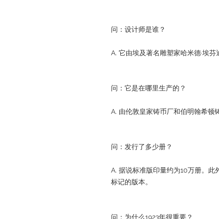
问：设计师是谁？
A. 它由埃及著名雕塑家哈米德·埃芬
问：它是在哪里生产的？
A. 由伦敦皇家铸币厂和伯明翰希顿
问：发行了多少册？
A. 据说标准版印量约为10万册。
标记的版本。
问：为什么1923年很重要？