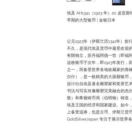
埃及 AH1341（1923 年）20 
早期的大型银币 | 金银日本
公元1923年（伊斯兰历1341年）
不久，是现代埃及货币中最受欢迎的
有限独立，苏丹福阿德一世（即福
这枚银币于次年，即1923年发行
之一，而备受世界各地收藏家的青睐
尔什），是一枚精美的大面额银币，含银
设计出自埃及著名雕塑家和奖章艺术
书法与写实肖像雕塑完美融合的杰
敦）和希顿铸币局（伯明翰）铸造
埃及王国的经济和国家建设。如今
上备受追捧，也是古币、伊斯兰货
GoldSilverJapan 专注于