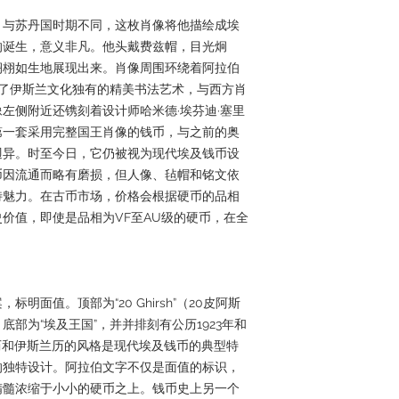
。与苏丹国时期不同，这枚肖像将他描绘成埃
的诞生，意义非凡。他头戴费兹帽，目光炯
栩栩如生地展现出来。肖像周围环绕着阿拉伯
现了伊斯兰文化独有的精美书法艺术，与西方肖
左侧附近还镌刻着设计师哈米德·埃芬迪·塞里
上第一套采用完整国王肖像的钱币，与之前的奥
迥异。时至今日，它仍被视为现代埃及钱币设
币因流通而略有磨损，但人像、毡帽和铭文依
特魅力。在古币市场，价格会根据硬币的品相
价值，即使是品相为VF至AU级的硬币，在全
明面值。顶部为“20 Ghirsh”（20皮阿斯
部为“埃及王国”，并并排刻有公历1923年和
公历和伊斯兰历的风格是现代埃及钱币的典型特
的独特设计。阿拉伯文字不仅是面值的标识，
精髓浓缩于小小的硬币之上。钱币史上另一个