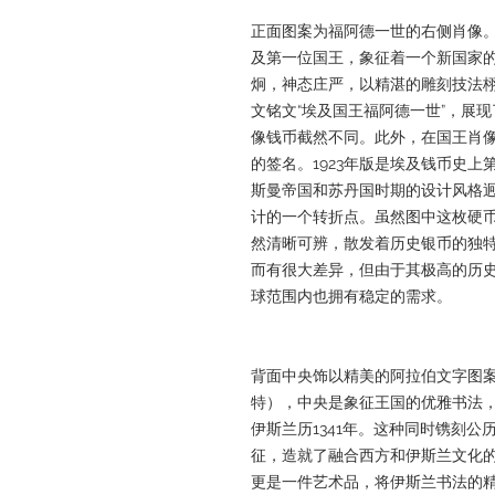
正面图案为福阿德一世的右侧肖像
及第一位国王，象征着一个新国家
炯，神态庄严，以精湛的雕刻技法
文铭文“埃及国王福阿德一世”，展
像钱币截然不同。此外，在国王肖像
的签名。1923年版是埃及钱币史
斯曼帝国和苏丹国时期的设计风格
计的一个转折点。虽然图中这枚硬
然清晰可辨，散发着历史银币的独
而有很大差异，但由于其极高的历史
球范围内也拥有稳定的需求。
背面中央饰以精美的阿拉伯文字图案，标
特），中央是象征王国的优雅书法，底
伊斯兰历1341年。这种同时镌刻
征，造就了融合西方和伊斯兰文化
更是一件艺术品，将伊斯兰书法的