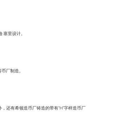
迪·塞里设计。
铸币厂制造。
此外，还有希顿造币厂铸造的带有“H”字样造币厂