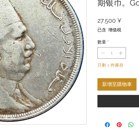
期银币。Gold
價
27.500 ¥
格
已含 增值税
數量
*
只剩 1 件庫存
新增至購物車