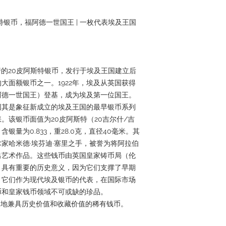
皮亚斯特银币，福阿德一世国王 | 一枚代表埃及王国
发行的20皮阿斯特银币，发行于埃及王国建立后
大面额银币之一。1922年，埃及从英国获得
阿德一世国王）登基，成为埃及第一位国王。
，因其是象征新成立的埃及王国的最早银币系列
。该银币面值为20皮阿斯特（20吉尔什/吉
量为0.833，重28.0克，直径40毫米。其
家哈米德·埃芬迪·塞里之手，被誉为将阿拉伯
出艺术作品。这些钱币由英国皇家铸币局（伦
，具有重要的历史意义，因为它们支撑了早期
，它们作为现代埃及银币的代表，在国际市场
币和皇家钱币领域不可或缺的珍品。
展示世界各地兼具历史价值和收藏价值的稀有钱币。