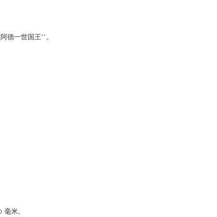
福阿德一世国王**。
40 毫米。