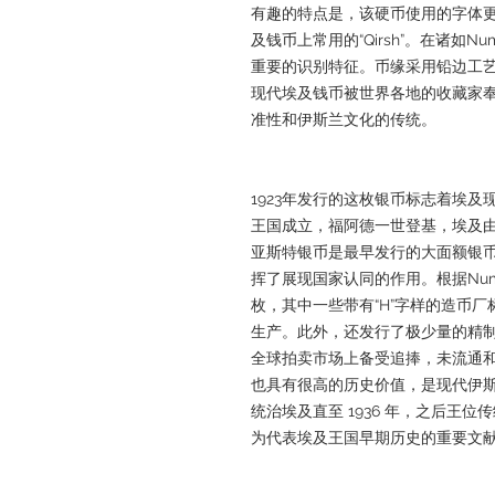
有趣的特点是，该硬币使用的字体更接
及钱币上常用的“Qirsh”。在诸如N
重要的识别特征。币缘采用铅边工
现代埃及钱币被世界各地的收藏家
准性和伊斯兰文化的传统。
1923年发行的这枚银币标志着埃及
王国成立，福阿德一世登基，埃及由
亚斯特银币是最早发行的大面额银
挥了展现国家认同的作用。根据Num
枚，其中一些带有“H”字样的造币厂标
生产。此外，还发行了极少量的精
全球拍卖市场上备受追捧，未流通
也具有很高的历史价值，是现代伊
统治埃及直至 1936 年，之后王
为代表埃及王国早期历史的重要文