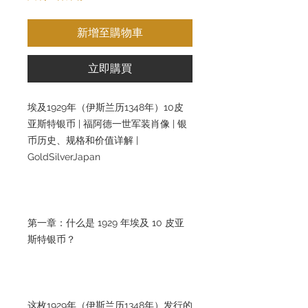
新增至購物車
立即購買
埃及1929年（伊斯兰历1348年）10皮
亚斯特银币 | 福阿德一世军装肖像 | 银
币历史、规格和价值详解 |
GoldSilverJapan
第一章：什么是 1929 年埃及 10 皮亚
斯特银币？
这枚1929年（伊斯兰历1348年）发行的