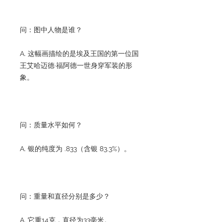
问：图中人物是谁？
A. 这幅画描绘的是埃及王国的第一位国
王艾哈迈德·福阿德一世身穿军装的形
象。
问：质量水平如何？
A. 银的纯度为 .833（含银 83.3%）。
问：重量和直径分别是多少？
A. 它重14克，直径为33毫米。