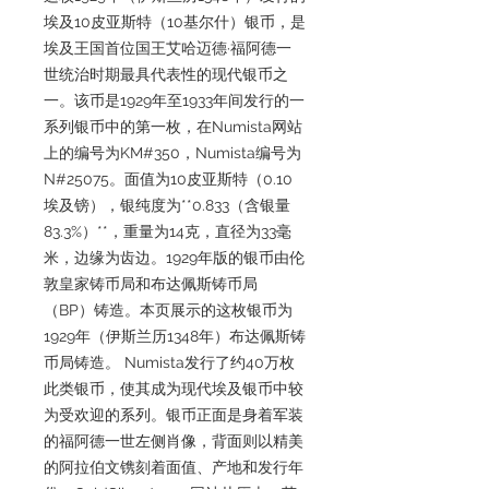
埃及10皮亚斯特（10基尔什）银币，是
埃及王国首位国王艾哈迈德·福阿德一
世统治时期最具代表性的现代银币之
一。该币是1929年至1933年间发行的一
系列银币中的第一枚，在Numista网站
上的编号为KM#350，Numista编号为
N#25075。面值为10皮亚斯特（0.10
埃及镑），银纯度为**0.833（含银量
83.3%）**，重量为14克，直径为33毫
米，边缘为齿边。1929年版的银币由伦
敦皇家铸币局和布达佩斯铸币局
（BP）铸造。本页展示的这枚银币为
1929年（伊斯兰历1348年）布达佩斯铸
币局铸造。 Numista发行了约40万枚
此类银币，使其成为现代埃及银币中较
为受欢迎的系列。银币正面是身着军装
的福阿德一世左侧肖像，背面则以精美
的阿拉伯文镌刻着面值、产地和发行年