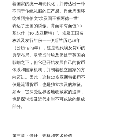
着国家的统一与现代化，并传达出一种
不同于传统礼服的庄严感。肖像周围环
绕着阿拉伯文“埃及国王福阿德一世”，
表达了王国的骄傲。背面印有面值“10
基尔什（10 皮亚斯特）”、埃及王国名
称以及发行年份——伊斯兰历1348年
（公历1929年），这是现代埃及货币的
典型布局。尽管当时埃及仍处于英国的
影响之下，但它已开始发展自己的货币
体系和国家机构，并朝着独立国家的方
向迈进。因此，这枚10皮亚斯特银币不
仅是流通货币，也是独立埃及的象征。
如今，它深受世界各地收藏家的追捧，
也是探讨埃及近代史时不可或缺的组成
部分。
第三章：设计、规格和艺术价值