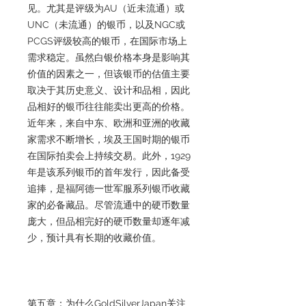
见。尤其是评级为AU（近未流通）或
UNC（未流通）的银币，以及NGC或
PCGS评级较高的银币，在国际市场上
需求稳定。虽然白银价格本身是影响其
价值的因素之一，但该银币的估值主要
取决于其历史意义、设计和品相，因此
品相好的银币往往能卖出更高的价格。
近年来，来自中东、欧洲和亚洲的收藏
家需求不断增长，埃及王国时期的银币
在国际拍卖会上持续交易。此外，1929
年是该系列银币的首年发行，因此备受
追捧，是福阿德一世军服系列银币收藏
家的必备藏品。尽管流通中的硬币数量
庞大，但品相完好的硬币数量却逐年减
少，预计具有长期的收藏价值。
第五章：为什么GoldSilverJapan关注