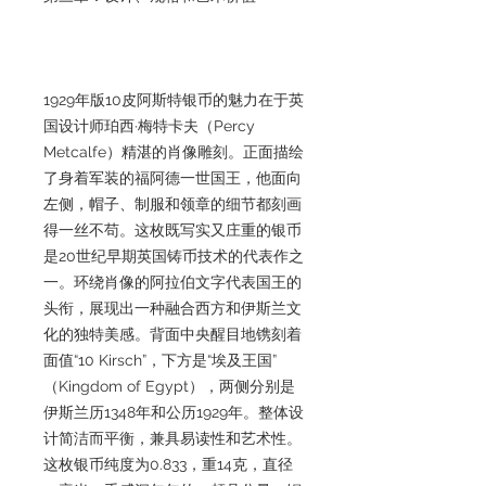
1929年版10皮阿斯特银币的魅力在于英
国设计师珀西·梅特卡夫（Percy
Metcalfe）精湛的肖像雕刻。正面描绘
了身着军装的福阿德一世国王，他面向
左侧，帽子、制服和领章的细节都刻画
得一丝不苟。这枚既写实又庄重的银币
是20世纪早期英国铸币技术的代表作之
一。环绕肖像的阿拉伯文字代表国王的
头衔，展现出一种融合西方和伊斯兰文
化的独特美感。背面中央醒目地镌刻着
面值“10 Kirsch”，下方是“埃及王国”
（Kingdom of Egypt），两侧分别是
伊斯兰历1348年和公历1929年。整体设
计简洁而平衡，兼具易读性和艺术性。
这枚银币纯度为0.833，重14克，直径