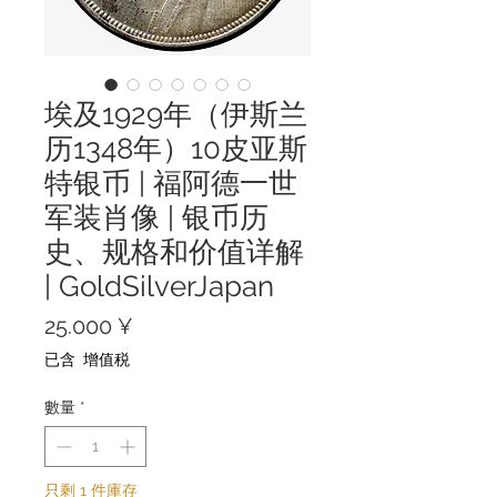
埃及1929年（伊斯兰
历1348年）10皮亚斯
特银币 | 福阿德一世
军装肖像 | 银币历
史、规格和价值详解
| GoldSilverJapan
價
25.000 ¥
格
已含 增值税
數量
*
只剩 1 件庫存