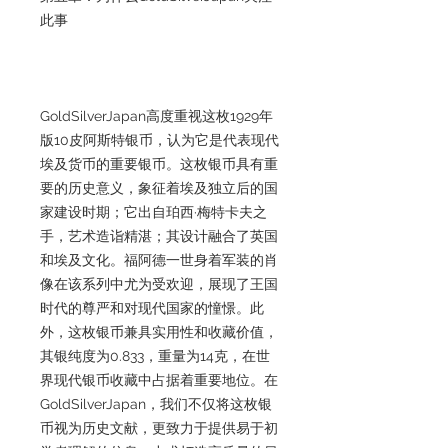
此事
GoldSilverJapan高度重视这枚1929年
版10皮阿斯特银币，认为它是代表现代
埃及货币的重要银币。这枚银币具有重
要的历史意义，象征着埃及独立后的国
家建设时期；它出自珀西·梅特卡夫之
手，艺术造诣精湛；其设计融合了英国
和埃及文化。福阿德一世身着军装的肖
像在该系列中尤为受欢迎，展现了王国
时代的尊严和对现代国家的憧憬。此
外，这枚银币兼具实用性和收藏价值，
其银纯度为0.833，重量为14克，在世
界现代银币收藏中占据着重要地位。在
GoldSilverJapan，我们不仅将这枚银
币视为历史文献，更致力于提供易于初