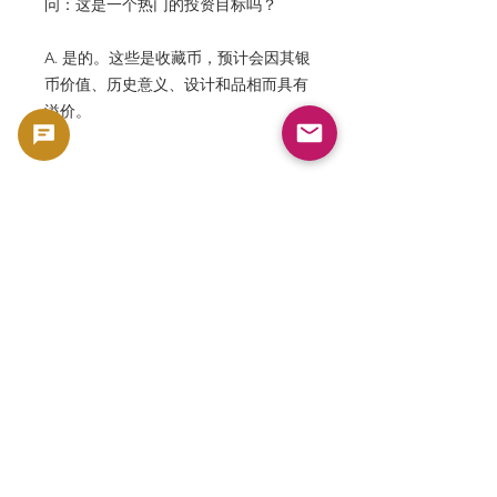
问：这是一个热门的投资目标吗？
A. 是的。这些是收藏币，预计会因其银
币价值、历史意义、设计和品相而具有
溢价。
问：为什么1929年如此受欢迎？
A. 这是军服系列的第一年，也是现代埃
及王国的代表年份，因此广受欢迎。
问：GoldSilverJapan网站主要收录哪
些类型的埃及硬币？
A. 我们专注于展示来自世界各地具有历