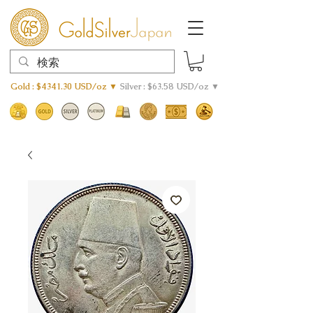
Gold : $4341.30 USD/oz ▼
Silver : $63.58 USD/oz ▼