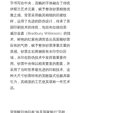
字书写在中央，流畅的字体融合了传统
伊斯兰艺术元素，赋予整张钞票精致优
雅之感。背景采用极其精细的玑镂纹
样，运用了先进的防伪设计，传承了英
国印刷技术的传统，包括布拉德伯里·
威尔金森（Bradbury Wilkinson）的技
术。鲜艳的红紫色调营造出高面额钞票
应有的气势，赋予整张钞票厚重庄重的
质感。钞票左右两侧留有水印空白区
域，水印在防伪技术中发挥着重要作
用。钞票中央饰以精美繁复的图案，并
采用了当时世界最先进的印刷技术。这
种大尺寸钞票特有的宽敞版式也极具吸
引力，其精湛的工艺使其堪称一件艺术
品。
背面醒目地印有“埃及国家银行”字样，