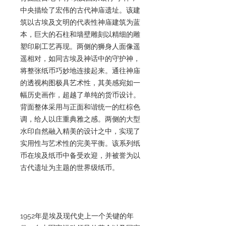
中央描绘了宏伟的古代神庙遗址。该建
筑以古埃及文明的代表性神庙建筑为蓝
本，巨大的石柱和墙壁雕刻以精细的雕
塑印刷工艺再现。两侧的狮身人面像遥
遥相对，如同古埃及神话中的守护神，
将整张纸币巧妙地连接起来。通往神庙
的透视构图极具艺术性，其美感宛如一
幅历史画作，超越了单纯的货币设计。
背面整体采用与正面和谐统一的红棕色
调，给人以庄重典雅之感。两侧的大型
水印自然融入精美的设计之中，实现了
实用性与艺术性的完美平衡。该系列纸
币在埃及纸币中备受欢迎，并被誉为以
古代遗址为主题的世界级纸币。
1952年是埃及现代史上一个关键的年