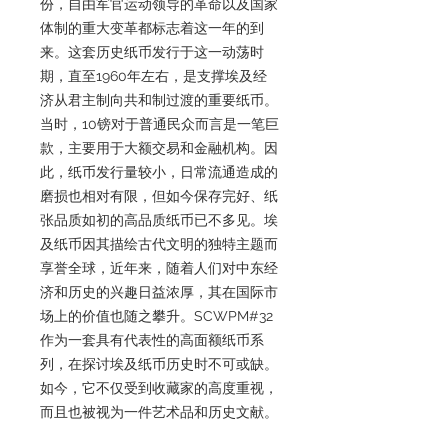
份，自由军官运动领导的革命以及国家
体制的重大变革都标志着这一年的到
来。这套历史纸币发行于这一动荡时
期，直至1960年左右，是支撑埃及经
济从君主制向共和制过渡的重要纸币。
当时，10镑对于普通民众而言是一笔巨
款，主要用于大额交易和金融机构。因
此，纸币发行量较小，日常流通造成的
磨损也相对有限，但如今保存完好、纸
张品质如初的高品质纸币已不多见。埃
及纸币因其描绘古代文明的独特主题而
享誉全球，近年来，随着人们对中东经
济和历史的兴趣日益浓厚，其在国际市
场上的价值也随之攀升。SCWPM#32
作为一套具有代表性的高面额纸币系
列，在探讨埃及纸币历史时不可或缺。
如今，它不仅受到收藏家的高度重视，
而且也被视为一件艺术品和历史文献。