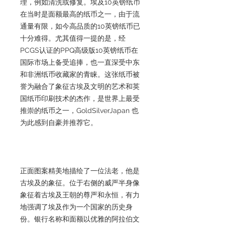
理，例如清洗或修复。埃及10英镑纸币
在当时是面额最高的纸币之一，由于流
通量有限，如今高品质的10英镑纸币已
十分难得。尤其值得一提的是，经
PCGS认证的PPQ高级版10英镑纸币在
国际市场上备受追捧，也一直深受中东
和非洲纸币收藏家的青睐。这张纸币被
誉为融合了象征古埃及文明的艺术和英
国纸币印刷技术的杰作，是世界上最受
推崇的纸币之一，GoldSilverJapan 也
为此感到自豪并推荐它。
正面图案精美地描绘了一位法老，他是
古埃及的象征。位于右侧的威严半身像
象征着古埃及王朝的尊严和永恒，有力
地强调了埃及作为一个国家的历史身
份。银行名称和面额以优雅的阿拉伯文