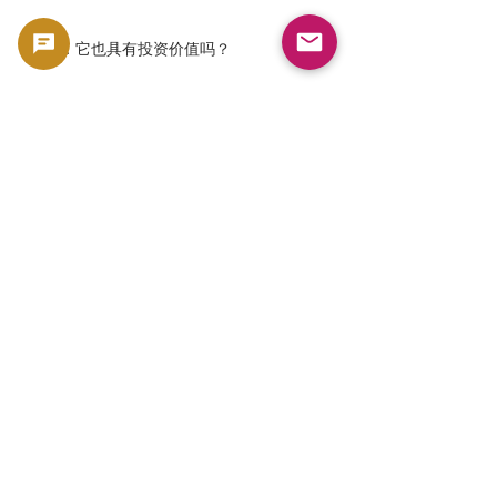
问：它也具有投资价值吗？
A. 高品质、经过鉴定的埃及纸币在国际
市场上需求量很大，吸引了希望长期持
有它们的收藏家的关注。
问：GoldSilverJapan 是否处理经过鉴
定的纸币？
答：是的。我们精心挑选并展示来自世
界各地的稀有纸币和收藏级纸币，主要
包括经 PCGS 和 PMG 认证的纸币。