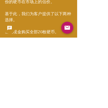
份的硬币在市场上的估价。
基于此，我们为客户提供了以下两种
选择。
当天现金购买全部20枚硬币。
评级服务 → 销售委托（部分硬币为
高品相硬币）
客户表示：“我想将我父亲的藏品委
托给一家能够妥善评估的商店。”并
要求当天现金购买。
◆ 客户的话语给我们留下了深刻的印
象。
“它们并非稀有年份的硬币，所以说