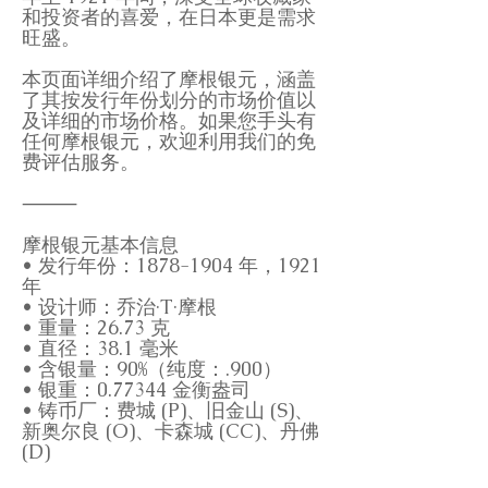
和投资者的喜爱，在日本更是需求
旺盛。
本页面详细介绍了摩根银元，涵盖
了其按发行年份划分的市场价值以
及详细的市场价格。如果您手头有
任何摩根银元，欢迎利用我们的免
费评估服务。
⸻
摩根银元基本信息
• 发行年份：1878-1904 年，1921
年
• 设计师：乔治·T·摩根
• 重量：26.73 克
• 直径：38.1 毫米
• 含银量：90%（纯度：.900）
• 银重：0.77344 金衡盎司
• 铸币厂：费城 (P)、旧金山 (S)、
新奥尔良 (O)、卡森城 (CC)、丹佛
(D)