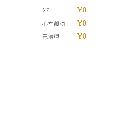
¥0
XF
¥0
心室颤动
¥0
已清理