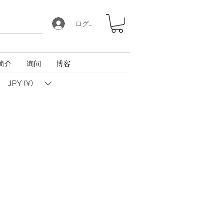
ログイン
简介
询问
博客
JPY (¥)