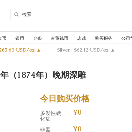
金币
银币
金条
古董钱币
忠诚
购买服务
公司
4265.60 USD/oz ▲
Silver : $62.12 USD/oz ▲
7年（1874年）晚期深雕
今日购买价格
¥0
多发性硬
化症
¥0
非盟