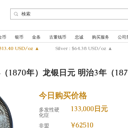
金币
银币
金条
古董钱币
忠诚
购买服务
公司
4313.40 USD/oz ▲
Silver : $64.38 USD/oz ▲
（1870年）龙银日元 明治3年（18
今日购买价格
133,000日元
多发性硬
化症
¥62510
非盟