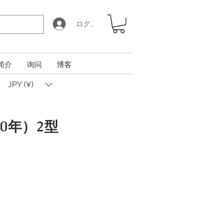
ログイン
简介
询问
博客
JPY (¥)
70年）2型