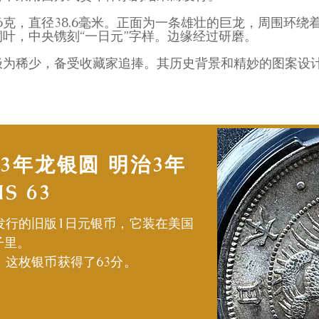
.96克，直径38.6毫米。正面为一条雄壮的巨龙，周围环绕
叶，中央镌刻“一日元”字样。边缘经过研磨。
极为稀少，备受收藏家追捧。其历史背景和精妙的图案设
3年龙银圆 明治3年
S 63
）发行的旧版1日元银币，它装在美国
子里。
，这枚银币获得了63分。