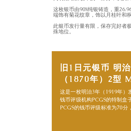
这枚银币由90%纯银铸造，重26
端饰有菊花纹章，饰以月桂叶和桐
此银币发行量有限，保存完好者
殊地位。
旧1日元银币 明治
（1870年）2型 M
这是一枚明治3年（1919年
钱币评级机构PCGS的特制盒
PCGS的钱币评级标准为70分