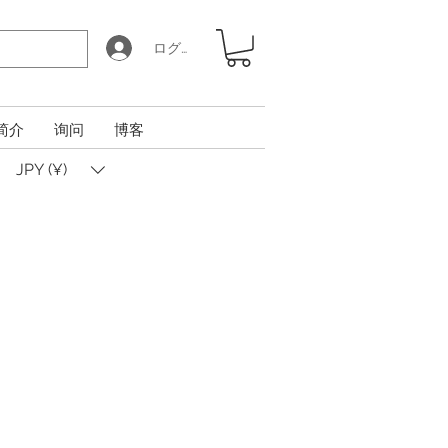
ログイン
简介
询问
博客
JPY (¥)