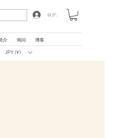
ログイン
简介
询问
博客
JPY (¥)