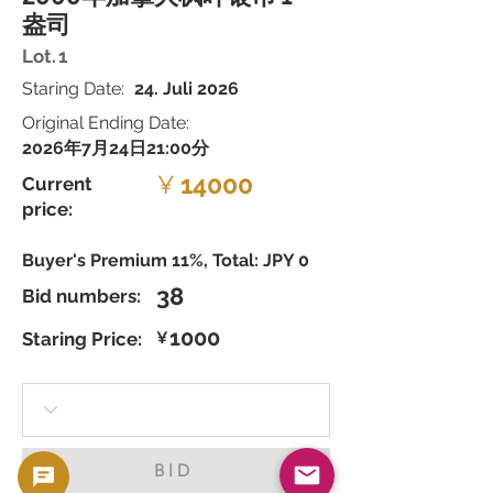
盎司
Lot.
1
Staring Date:
24. Juli 2026
Original Ending Date:
2026年7月24日21:00分
¥
14000
Current
price:
Buyer's Premium 11%, Total: JPY 0
38
Bid numbers:
1000
Staring Price:
¥
BID