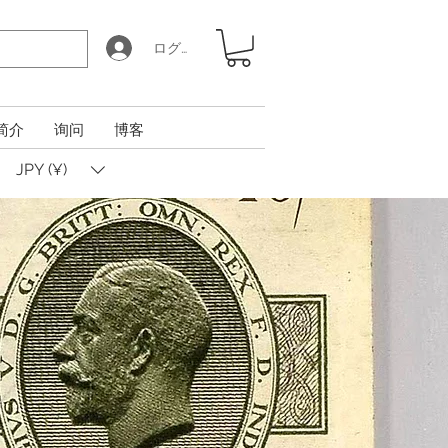
ログイン
简介
询问
博客
JPY (¥)