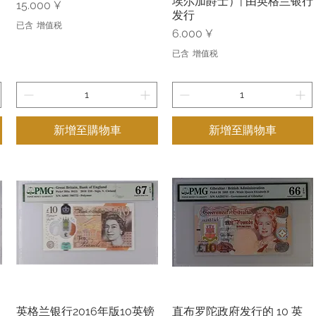
埃尔加爵士）| 由英格兰银行
價格
15.000 ¥
发行
已含 增值税
價格
6.000 ¥
已含 增值税
新增至購物車
新增至購物車
英格兰银行2016年版10英镑
直布罗陀政府发行的 10 英
快速瀏覽
快速瀏覽