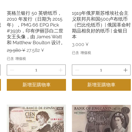
英格兰银行 50 英镑纸币，
1919年俄罗斯苏维埃社会主
快速瀏覽
快速瀏覽
2010 年发行（日期为 2015
义联邦共和国500卢布纸币
现
年），PMG 66 EPQ Pick
（巴比伦纸币）| 俄国革命时
#393b，印有伊丽莎白二世
期品相良好的纸币 | 金银日
女王头像，由 James Watt
本
和 Matthew Boulton 设计。
價格
3.000 ¥
一般價格
促銷價格
29.980 ¥
27.582 ¥
已含 增值税
已含 增值税
新增至購物車
新增至購物車