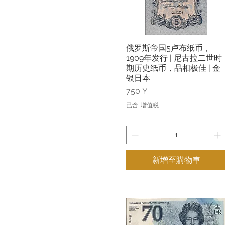
俄罗斯帝国5卢布纸币，
快速瀏覽
1909年发行 | 尼古拉二世时
期历史纸币，品相极佳 | 金
银日本
價格
750 ¥
已含 增值税
新增至購物車