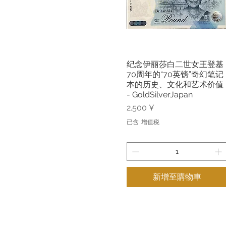
纪念伊丽莎白二世女王登基
快速瀏覽
70周年的“70英镑”奇幻笔记
本的历史、文化和艺术价值
- GoldSilverJapan
價格
2.500 ¥
已含 增值税
新增至購物車