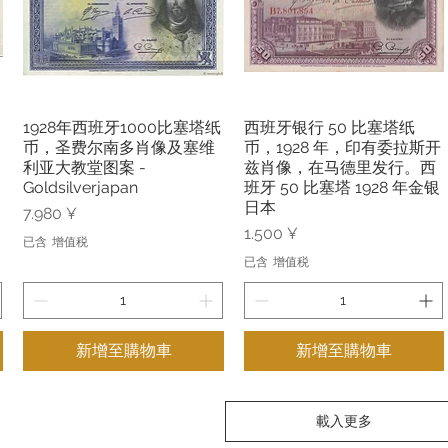
1928年西班牙1000比塞塔纸
西班牙银行 50 比塞塔纸
快速瀏覽
快速瀏覽
币，圣费尔南多肖像及塞维
币，1928 年，印有委拉斯开
利亚大教堂图案 -
兹肖像，在马德里发行。西
Goldsilverjapan
班牙 50 比塞塔 1928 年金银
日本
價格
7.980 ¥
價格
1.500 ¥
已含 增值税
已含 增值税
新增至購物車
新增至購物車
載入更多