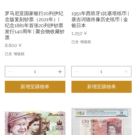
罗马尼亚国家银行20列伊纪
1951年西班牙1比塞塔纸币 |
快速瀏覽
快速瀏覽
念版复刻钞票（2021年）|
唐吉诃德肖像历史纸币 | 金
纪念1881年首张20列伊钞票
银日本
发行140周年 | 聚合物收藏钞
價格
1.250 ¥
票
已含 增值税
價格
8.800 ¥
已含 增值税
新增至購物車
新增至購物車