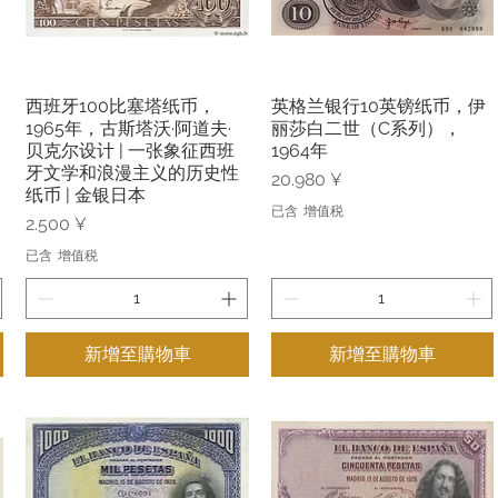
西班牙100比塞塔纸币，
英格兰银行10英镑纸币，伊
快速瀏覽
快速瀏覽
1965年，古斯塔沃·阿道夫·
丽莎白二世（C系列），
贝克尔设计 | 一张象征西班
1964年
牙文学和浪漫主义的历史性
價格
20.980 ¥
纸币 | 金银日本
已含 增值税
價格
2.500 ¥
已含 增值税
新增至購物車
新增至購物車