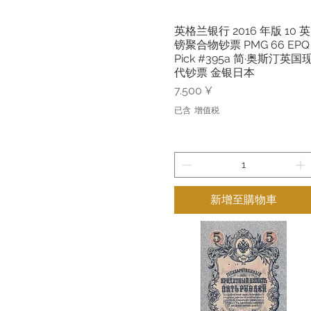
英格兰银行 2016 年版 10 英
快速瀏覽
镑聚合物钞票 PMG 66 EPQ
Pick #395a 简·奥斯汀英国
代钞票 金银日本
價格
7.500 ¥
已含 增值税
新增至購物車