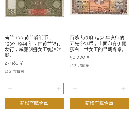
荷兰 100 荷兰盾纸币，
百慕大政府 1952 年发行的
快速瀏覽
快速瀏覽
1930-1944 年，由荷兰银行
五先令纸币，上面印有伊丽
发行，威廉明娜女王统治时
莎白二世女王的早期肖像。
期。
價格
50.000 ¥
價格
27.980 ¥
已含 增值税
已含 增值税
新增至購物車
新增至購物車