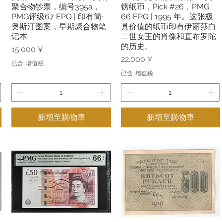
聚合物钞票，编号395a，
镑纸币，Pick #26，PMG
PMG评级67 EPQ | 印有简·
66 EPQ | 1995 年。这张极
奥斯汀图案，早期聚合物笔
具价值的纸币印有伊丽莎白
记本
二世女王的肖像和直布罗陀
的历史。
價格
15.000 ¥
價格
22.000 ¥
已含 增值税
已含 增值税
新增至購物車
新增至購物車