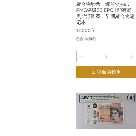
聚合物钞票，编号395a，
PMG评级66 EPQ | 印有简·
奥斯汀图案，早期聚合物笔
记本
價格
12.000 ¥
已含 增值税
新增至購物車