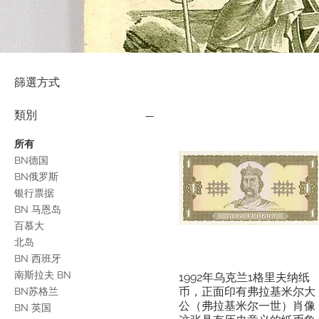
篩選方式
類別
所有
BN德国
BN俄罗斯
银行票据
BN 马恩岛
百慕大
北岛
BN 西班牙
南斯拉夫 BN
1992年乌克兰1格里夫纳纸
快速瀏覽
币，正面印有弗拉基米尔大
BN苏格兰
公（弗拉基米尔一世）肖像 
BN 英国