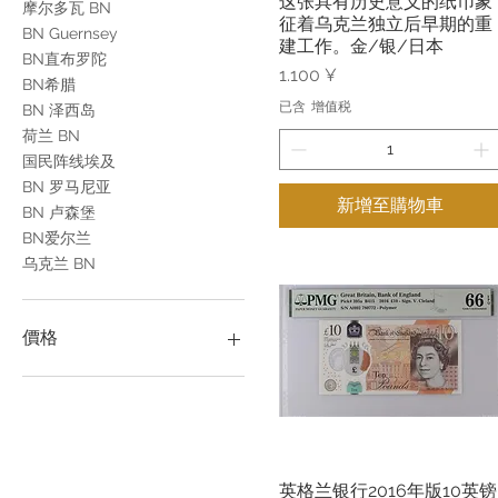
这张具有历史意义的纸币象
摩尔多瓦 BN
征着乌克兰独立后早期的重
BN Guernsey
建工作。金/银/日本
BN直布罗陀
價格
1.100 ¥
BN希腊
已含 增值税
BN 泽西岛
荷兰 BN
国民阵线埃及
BN 罗马尼亚
新增至購物車
BN 卢森堡
BN爱尔兰
乌克兰 BN
價格
JP¥110
JP¥200,000
英格兰银行2016年版10英镑
快速瀏覽