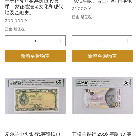
一枚稀有且极具价值的硬
1975年版。含金/银/日本银
币，象征着法老文化和现代
價格
22.000 ¥
埃及金融史。
已含 增值税
價格
200.000 ¥
已含 增值税
新增至購物車
新增至購物車
爱尔兰中央银行1英镑纸币，
苏格兰银行 2016 年版 10 英
快速瀏覽
快速瀏覽