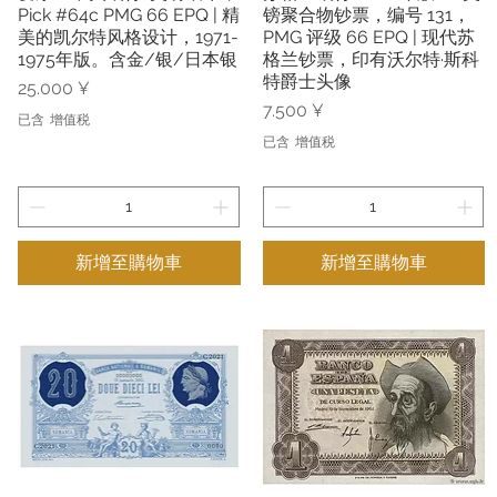
Pick #64c PMG 66 EPQ | 精
镑聚合物钞票，编号 131，
美的凯尔特风格设计，1971-
PMG 评级 66 EPQ | 现代苏
1975年版。含金/银/日本银
格兰钞票，印有沃尔特·斯科
特爵士头像
價格
25.000 ¥
價格
7.500 ¥
已含 增值税
已含 增值税
新增至購物車
新增至購物車