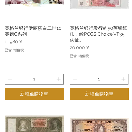
英格兰银行伊丽莎白二世10
英格兰银行发行的50英镑纸
快速瀏覽
快速瀏覽
英镑C系列
币，经PCGS Choice VF35
认证。
價格
11.980 ¥
價格
20.000 ¥
已含 增值税
已含 增值税
新增至購物車
新增至購物車