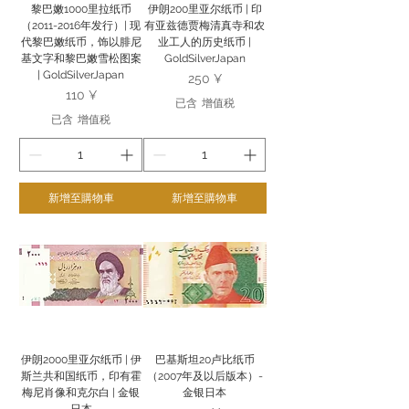
黎巴嫩1000里拉纸币
伊朗200里亚尔纸币 | 印
（2011-2016年发行）| 现
有亚兹德贾梅清真寺和农
代黎巴嫩纸币，饰以腓尼
业工人的历史纸币 |
基文字和黎巴嫩雪松图案
GoldSilverJapan
| GoldSilverJapan
價格
250 ¥
價格
110 ¥
已含 增值税
已含 增值税
新增至購物車
新增至購物車
伊朗2000里亚尔纸币 | 伊
巴基斯坦20卢比纸币
斯兰共和国纸币，印有霍
（2007年及以后版本）-
梅尼肖像和克尔白 | 金银
金银日本