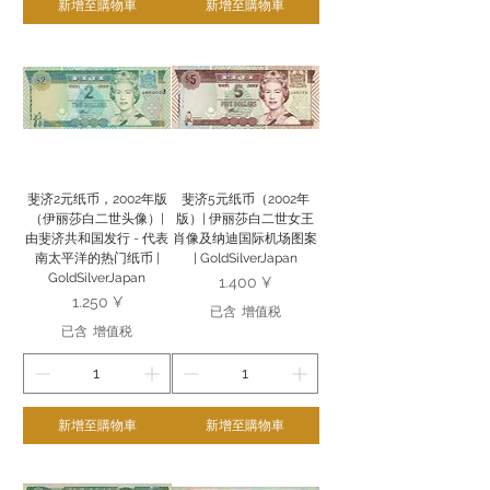
新增至購物車
新增至購物車
斐济2元纸币，2002年版
斐济5元纸币（2002年
（伊丽莎白二世头像）|
版）| 伊丽莎白二世女王
由斐济共和国发行 - 代表
肖像及纳迪国际机场图案
南太平洋的热门纸币 |
| GoldSilverJapan
GoldSilverJapan
價格
1.400 ¥
價格
1.250 ¥
已含 增值税
已含 增值税
新增至購物車
新增至購物車