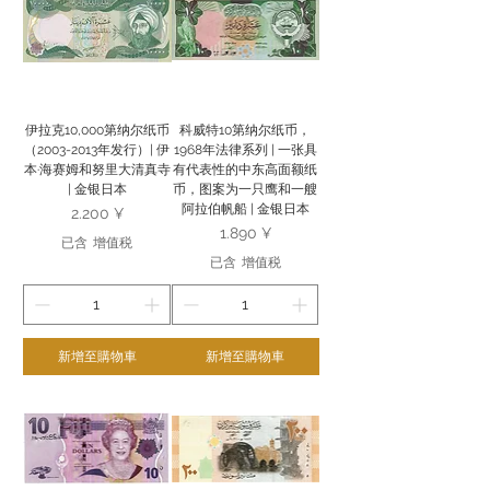
伊拉克10,000第纳尔纸币
科威特10第纳尔纸币，
（2003-2013年发行）| 伊
1968年法律系列 | 一张具
本·海赛姆和努里大清真寺
有代表性的中东高面额纸
| 金银日本
币，图案为一只鹰和一艘
阿拉伯帆船 | 金银日本
價格
2.200 ¥
價格
1.890 ¥
已含 增值税
已含 增值税
新增至購物車
新增至購物車