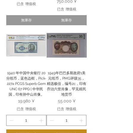
價格
750.000 ¥
已含 增值税
已含 增值税
無庫存
無庫存
1940 年中国中央银行 20
1949年巴巴多斯政府1美
分纸币，蓝色边框，Pick-
元纸币，PMG评级35，
227a PCGS Superb Gem
精选极佳，编号2c，印有
UNC 67 PPQ | 中华民
乔治六世肖像，罕见殖民
国，印有孙中山肖像。
地货币
價格
價格
19.980 ¥
55.000 ¥
已含 增值税
已含 增值税