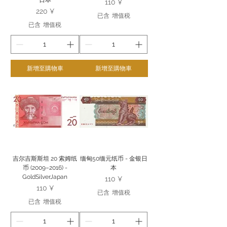
日本
價格
110 ¥
價格
220 ¥
已含 增值税
已含 增值税
新增至購物車
新增至購物車
吉尔吉斯斯坦 20 索姆纸
缅甸50缅元纸币 - 金银日
币 (2009–2016) -
本
GoldSilverJapan
價格
110 ¥
價格
110 ¥
已含 增值税
已含 增值税