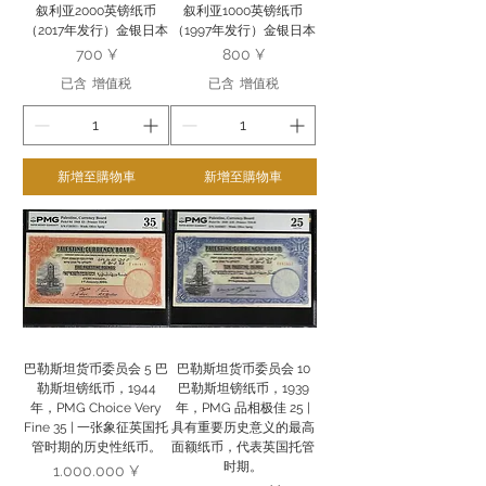
叙利亚2000英镑纸币
叙利亚1000英镑纸币
（2017年发行）金银日本
（1997年发行）金银日本
價格
價格
700 ¥
800 ¥
已含 增值税
已含 增值税
新增至購物車
新增至購物車
巴勒斯坦货币委员会 5 巴
巴勒斯坦货币委员会 10
勒斯坦镑纸币，1944
巴勒斯坦镑纸币，1939
年，PMG Choice Very
年，PMG 品相极佳 25 |
Fine 35 | 一张象征英国托
具有重要历史意义的最高
管时期的历史性纸币。
面额纸币，代表英国托管
时期。
價格
1.000.000 ¥