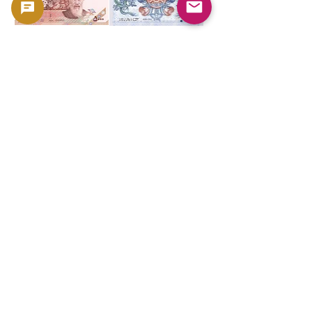
伊朗5000里亚尔纸币
不丹王国 1 努尔特鲁姆纸
（伊斯兰共和国时期发
币（2006–2019 年版）|
行，约2013-2018年）-
GoldSilverJapan
GoldSilverJapan
價格
175 ¥
價格
500 ¥
已含 增值税
已含 增值税
新增至購物車
新增至購物車