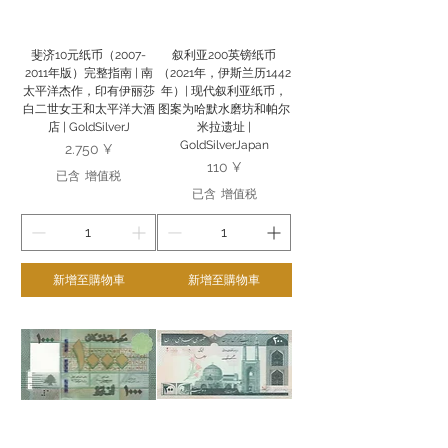
斐济10元纸币（2007-
叙利亚200英镑纸币
2011年版）完整指南 | 南
（2021年，伊斯兰历1442
太平洋杰作，印有伊丽莎
年）| 现代叙利亚纸币，
白二世女王和太平洋大酒
图案为哈默水磨坊和帕尔
店 | GoldSilverJ
米拉遗址 |
GoldSilverJapan
價格
2.750 ¥
價格
110 ¥
已含 增值税
已含 增值税
新增至購物車
新增至購物車