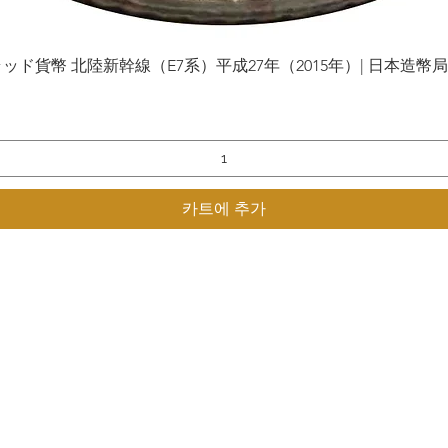
貨幣 北陸新幹線（E7系）平成27年（2015年）| 日本造幣局 | Gol
제품보기
카트에 추가