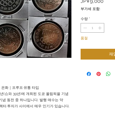
가
JP¥9,000
격
부가세 포함:
수량
*
품절
재
0엔 은화｜프루프·유통 타입
64년(쇼와 39년)에 개최된 도쿄 올림픽을 기념
기념 동전 중 하나입니다. 발행 매수는 약
컬렉터·투자가 사이에서 매우 인기가 있습니다.