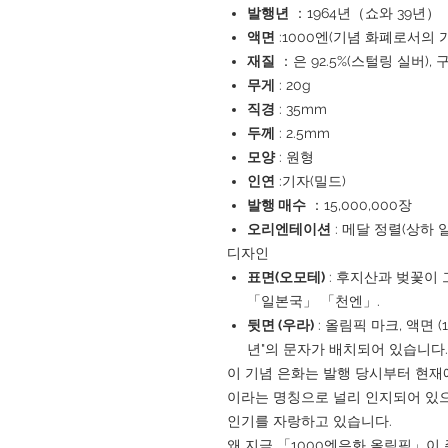
발행년
：1964년（쇼와 39년）
액면
:1000엔(기념 화폐로서의 
재질
：은 92.5%(스털링 실버), 구
무게
: 20g
직경
: 35mm
두께
: 2.5mm
모양
: 원형
인연
:기자(밀드)
발행 매수
：15,000,000장
오리엔테이션
: 메달 정렬(상하 
디자인
표면(오모테)
: 후지산과 벚꽃이
「일본국」 「천엔」.
뒷면 (우라)
: 올림픽 마크, 액면 (10
년"의 문자가 배치되어 있습니다.
이 기념 은화는 발행 당시부터 현재에 
이라는 명칭으로 널리 인지되어 있
인기를 자랑하고 있습니다.
왜 지금 「1000엔은화 올림픽」이