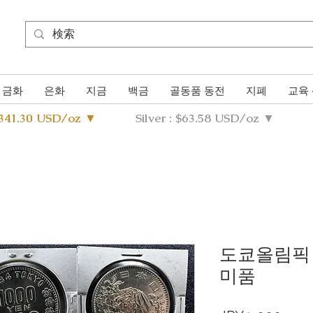
금화
은화
지금
백금
골동품 동전
지폐
교육
4341.30 USD/oz ▼
Silver : $63.58 USD/oz ▼
도쿄올림픽 
미품