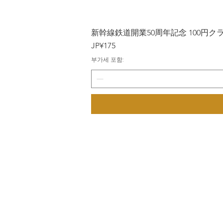
新幹線鉄道開業50周年記念 100円クラッド
가격
JP¥175
부가세 포함: