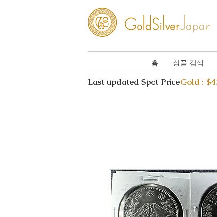
홈
상품 검색
Last updated Spot Price
Gold : $