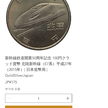
新幹線鉄道開業50周年記念 100円クラ
新幹線鉄道開業50周年
ッド貨幣 北陸新幹線（E7系）平成27年
ッド貨幣 上越新幹線
（2015年）| 日本造幣局 |
（2015年）| 日本造幣
GoldSilverJapan
GoldSilverJapan
가격
가격
JP¥175
JP¥175
부가세 포함:
부가세 포함: