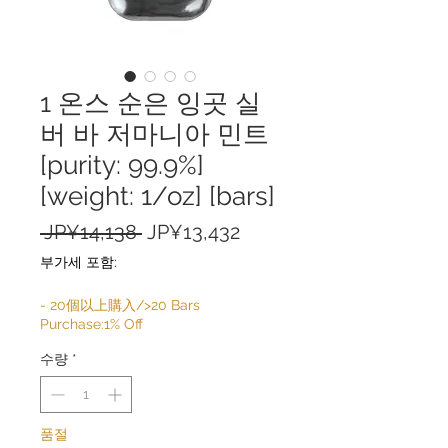
1 온스 순은 잉곳 실
버 바 저마니아 민트
[purity: 99.9%]
[weight: 1/oz] [bars]
일
할
 JP¥14,138 
JP¥13,432
반
인
부가세 포함:
가
가
- 20個以上購入/>20 Bars
Purchase:1% Off
수량
*
품절