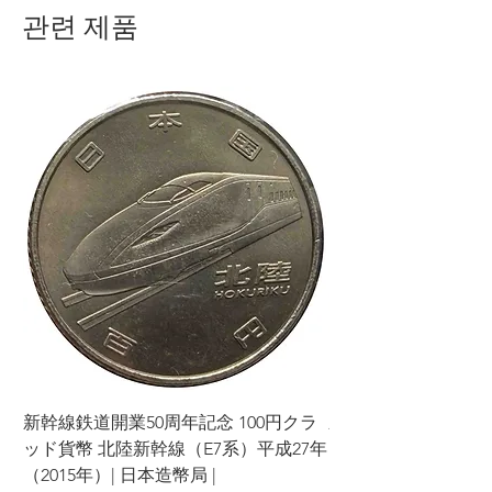
관련 제품
新幹線鉄道開業50周年記念 100円クラ
新幹線鉄道開業50周年
ッド貨幣 北陸新幹線（E7系）平成27年
ッド貨幣 上越新幹線
（2015年）| 日本造幣局 |
（2015年）| 日本造幣