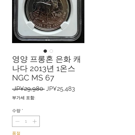
영양 프롱혼 은화 캐
나다 2013년 1온스
NGC MS 67
일
할
 JP¥29,980 
JP¥25,483
반
인
부가세 포함:
가
가
수량
*
품절