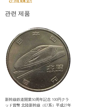
👉 구매 목록 보기
관련 제품
新幹線鉄道開業50周年記念 100円クラ
新幹線鉄道開業50周年
ッド貨幣 北陸新幹線（E7系）平成27年
ッド貨幣 上越新幹線