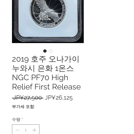
2019 호주 오나가이
누와시 은화 1온스
NGC PF70 High
Relief First Release
일
할
 JP¥27,500 
JP¥26,125
반
인
부가세 포함:
가
가
수량
*