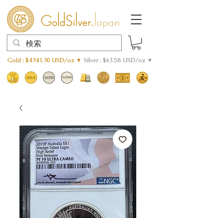
Gold : $4341.30 USD/oz ▼
Silver : $63.58 USD/oz ▼