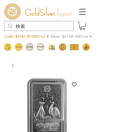
Gold : $4341.30 USD/oz ▼
Silver : $63.58 USD/oz ▼