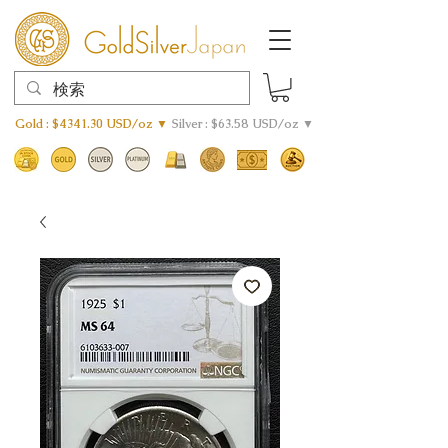
Gold : $4341.30 USD/oz ▼
Silver : $63.58 USD/oz ▼