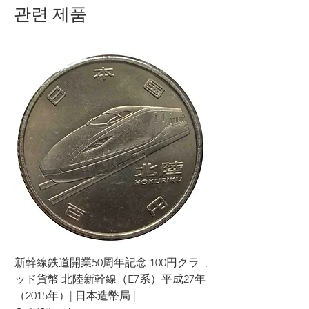
관련 제품
新幹線鉄道開業50周年記念 100円クラ
新幹線鉄道開業50周年
ッド貨幣 北陸新幹線（E7系）平成27年
ッド貨幣 上越新幹線
（2015年）| 日本造幣局 |
（2015年）| 日本造幣