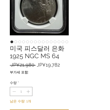
미국 피스달러 은화
1925 NGC MS 64
일
할
 JP¥21,980 
JP¥19,782
반
인
부가세 포함:
가
가
수량
*
남은 수량: 1개