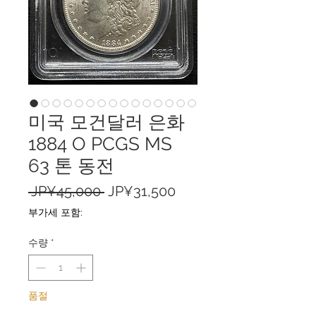
미국 모건달러 은화
1884 O PCGS MS
63 톤 동전
일
할
 JP¥45,000 
JP¥31,500
반
인
부가세 포함:
가
가
수량
*
품절