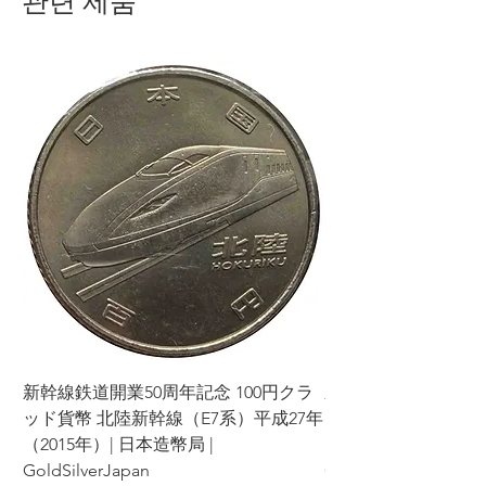
관련 제품
新幹線鉄道開業50周年記念 100円クラ
新幹線鉄道開業50周年
ッド貨幣 北陸新幹線（E7系）平成27年
ッド貨幣 上越新幹線
（2015年）| 日本造幣局 |
（2015年）| 日本造幣
GoldSilverJapan
GoldSilverJapan