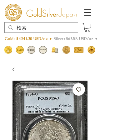
Gold : $4341.30 USD/oz ▼
Silver : $63.58 USD/oz ▼