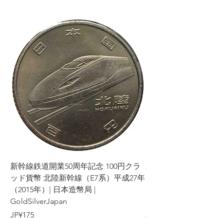
新幹線鉄道開業50周年記念 100円クラ
新幹線鉄道開業50周年
ッド貨幣 北陸新幹線（E7系）平成27年
ッド貨幣 上越新幹線
（2015年）| 日本造幣局 |
（2015年）| 日本造幣
GoldSilverJapan
GoldSilverJapan
가격
가격
JP¥175
JP¥175