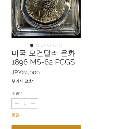
미국 모건달러 은화
1896 MS-62 PCGS
가
JP¥24,000
격
부가세 포함:
수량
*
품절