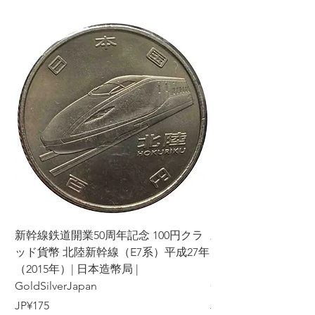
新幹線鉄道開業50周年記念 100円クラ
新幹線鉄道開業50周年
ッド貨幣 北陸新幹線（E7系）平成27年
ッド貨幣 上越新幹線
（2015年）| 日本造幣局 |
（2015年）| 日本造幣
GoldSilverJapan
GoldSilverJapan
가격
가격
JP¥175
JP¥175