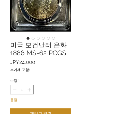
미국 모건달러 은화
1886 MS-62 PCGS
가
JP¥24,000
격
부가세 포함:
수량
*
품절
재입고 알림