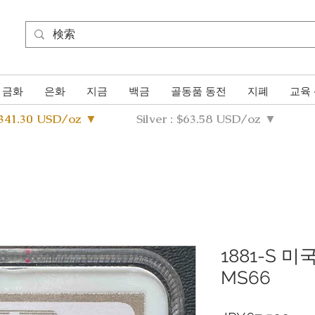
금화
은화
지금
백금
골동품 동전
지폐
교육
4341.30 USD/oz ▼
Silver : $63.58 USD/oz ▼
1881-S 
MS66