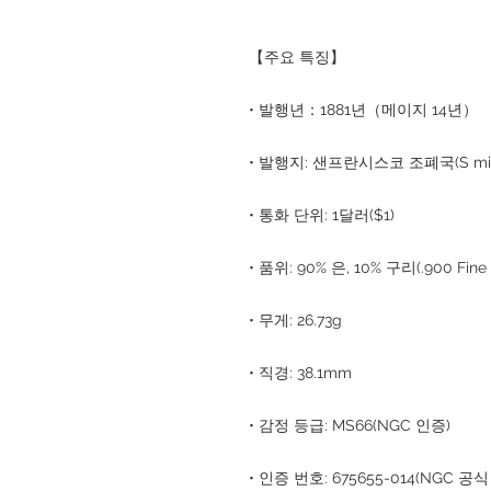
【주요 특징】
• 발행년：1881년（메이지 14년）
• 발행지: 샌프란시스코 조폐국(S min
• 통화 단위: 1달러($1)
• 품위: 90% 은, 10% 구리(.900 Fine S
• 무게: 26.73g
• 직경: 38.1mm
• 감정 등급: MS66(NGC 인증)
• 인증 번호: 675655-014(NGC 공식