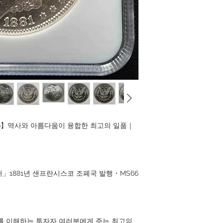
S66】역사와 아름다움이 융합한 최고의 일품｜
」1881년 샌프란시스코 조폐국 발행・MS66
를 이해하는 투자자 여러분에게 주는 최고의