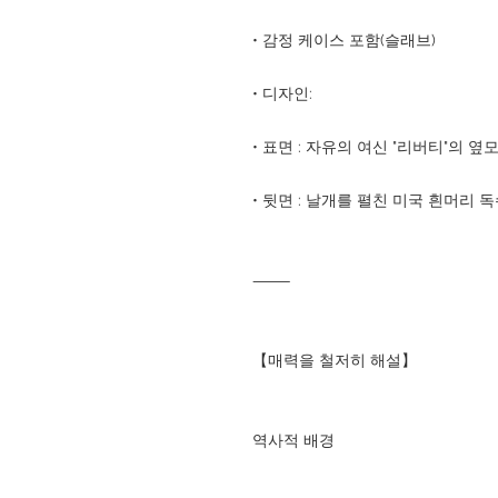
• 감정 케이스 포함(슬래브)
• 디자인:
• 표면 : 자유의 여신 "리버티"의 옆
• 뒷면 : 날개를 펼친 미국 흰머리
⸻
【매력을 철저히 해설】
역사적 배경