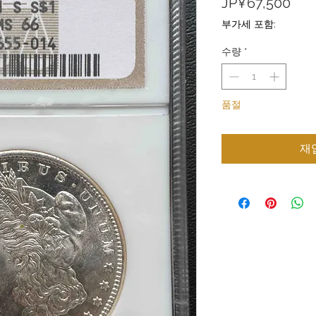
가
JP¥67,500
격
부가세 포함:
수량
*
품절
재