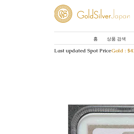
홈
상품 검색
Last updated Spot Price
Gold : $