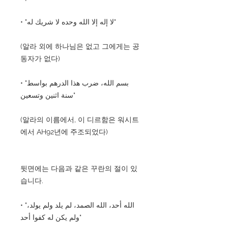
• "لا إله إلا الله وحده لا شريك له"
(알라 외에 하나님은 없고 그에게는 공
동자가 없다)
• "بسم الله، ضرب هذا الدرهم بواسط
سنة اثنين وتسعين"
(알라의 이름에서, 이 디르함은 워시트
에서 AH92년에 주조되었다)
뒷면에는 다음과 같은 꾸란의 절이 있
습니다.
• "الله أحد، الله الصمد، لم يلد ولم يولد،
ولم يكن له كفوا أحد"