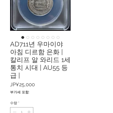
AD711년 우마이야
아침 디르함 은화 |
칼리프 알 와리드 1세
통치 시대 | AU55 등
급 |
가
JP¥25,000
격
부가세 포함:
수량
*