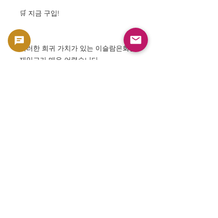
🛒 지금 구입!
이러한 희귀 가치가 있는 이슬람은화는
재입고가 매우 어렵습니다.
재고에는 한계가 있으므로, 콜렉터나
역사 팬의 여러분은 서둘러 구입해 주
세요!
👉 구입・자세한 것은：
https://www.goldsilverjapan.com￼
⸻