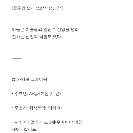
(클루앙 술라 112장 “성신장”)
이들은 이슬람의 일신교 신앙을 널리
전하는 선전적 역할도 했다.
⸻
⚖️ 사양과 그레이딩
• 주조년: AH92(기원 711년)
• 주조지: 워시트(현 이라크)
• 지배자 : 알 와리드 1세(우마이야 아침
제6대 칼리프)