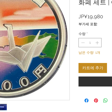
화폐 세트 | G
가
JP¥19,980
격
부가세 포함:
수량
*
남은 수량: 1개
카트에 추가