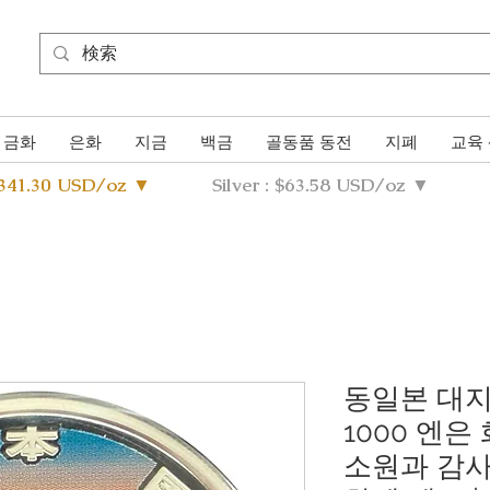
금화
은화
지금
백금
골동품 동전
지폐
교육
4341.30 USD/oz ▼
Silver : $63.58 USD/oz ▼
동일본 대지
1000 엔은
소원과 감사