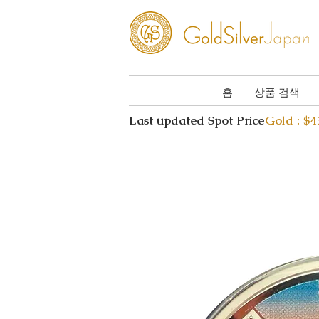
홈
상품 검색
Last updated Spot Price
Gold : $