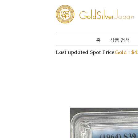
홈
상품 검색
Last updated Spot Price
Gold : $