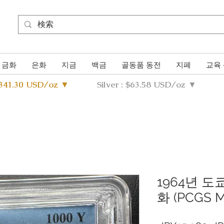
금화
은화
지금
백금
골동품 동전
지폐
교육
4341.30 USD/oz ▼
Silver : $63.58 USD/oz ▼
1964년 도
화 (PCGS M