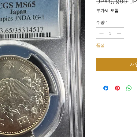
일
 JP¥15,980 
JP
반
부가세 포함:
가
수량
*
품절
재