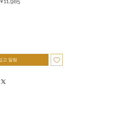
할
¥11,985
인
가
입고 알림