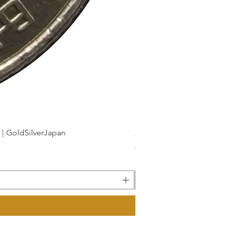
dSilverJapan
新幹線鉄道開業50周年記念 1
가격
JP¥175
부가세 포함: