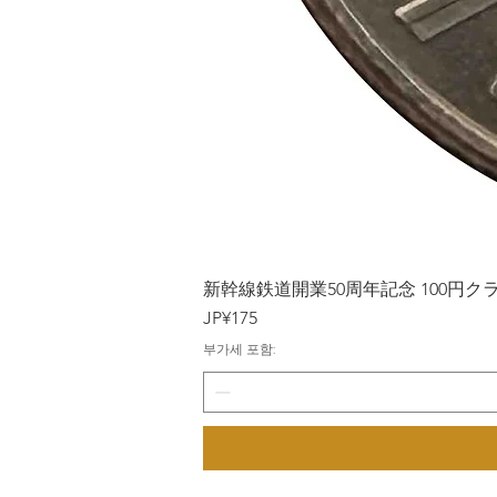
新幹線鉄道開業50周年記念 100円クラッド
가격
JP¥175
부가세 포함: