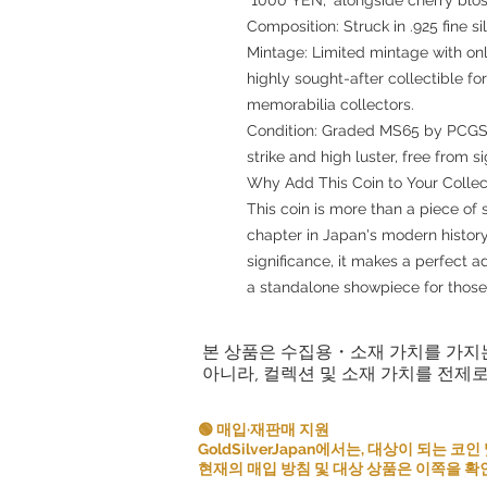
Composition: Struck in .925 fine s
Mintage: Limited mintage with onl
highly sought-after collectible f
memorabilia collectors.
Condition: Graded MS65 by PCGS, t
strike and high luster, free from s
Why Add This Coin to Your Collec
This coin is more than a piece of si
chapter in Japan's modern histor
significance, it makes a perfect a
a standalone showpiece for those
본 상품은 수집용・소재 가치를 가지
아니라, 컬렉션 및 소재 가치를 전제
🟢 매입·재판매 지원
GoldSilverJapan에서는, 대상이 되는
현재의 매입 방침 및 대상 상품은 이쪽을 확