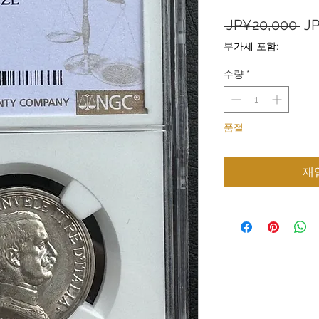
일
 JP¥20,000 
J
반
부가세 포함:
가
수량
*
품절
재