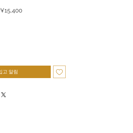
할
P¥15,400
인
가
입고 알림