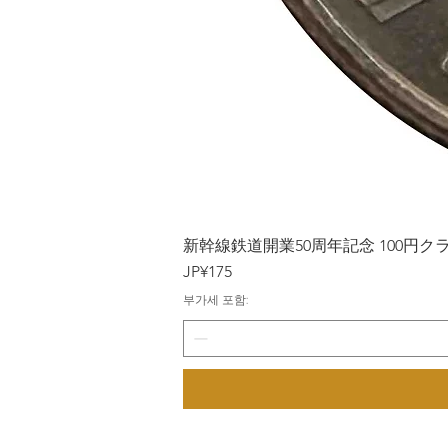
新幹線鉄道開業50周年記念 100円クラッド
가격
JP¥175
부가세 포함: