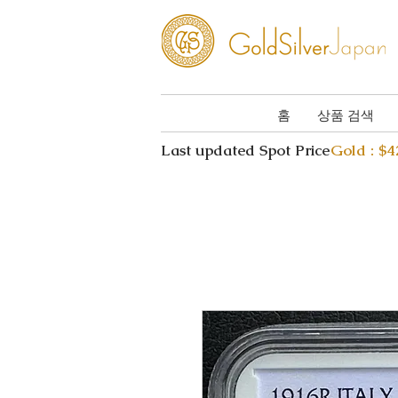
홈
상품 검색
Last updated Spot Price
Gold : $