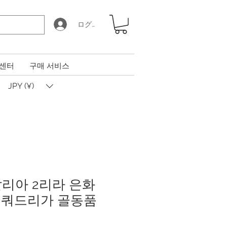
ログイン
 센터
구매 서비스
JPY (¥)
탈리아 2리라 은화
8 쿼드리가 골동품