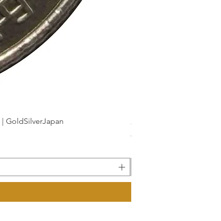
dSilverJapan
新幹線鉄道開業50周年記念 1
가격
JP¥175
부가세 포함: