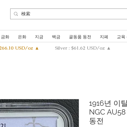
금화
은화
지금
백금
골동품 동전
지폐
교육
4266.10 USD/oz ▲
Silver : $61.62 USD/oz ▲
1916년 이
NGC AU5
동전