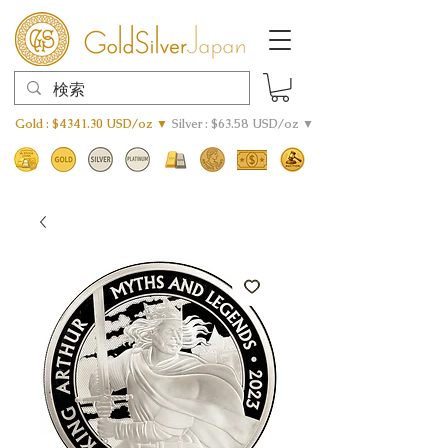
Gold : $4341.30 USD/oz ▼
Silver : $63.58 USD/oz ▼