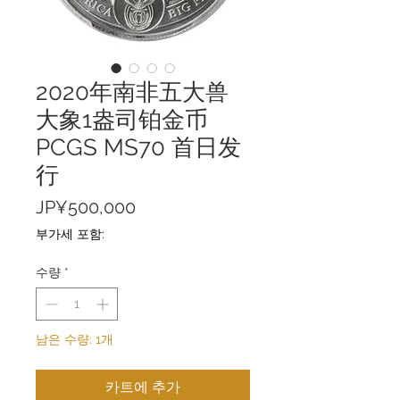
2020年南非五大兽
大象1盎司铂金币
PCGS MS70 首日发
行
가
JP¥500,000
격
부가세 포함:
수량
*
남은 수량: 1개
카트에 추가