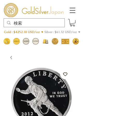
Gold : $4252.10 USD/oz ▼
Silver : $61.32 USD/oz ▼