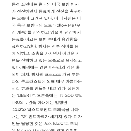
동전 표면에는 현대의 미국 보병 병사
가 전진하면서 동료에게 전진을 촉구하
는 모습이 그려져 있다. 이 디자인은 미
국 육군 보병대의 모토 "Follow Me (우
리 계속)"를 상징하고 있으며, 전장에서
동료를 이끄는 보병 부대의 용감함을
표현하고있다. 병사는 전투 장비를 몸
에 익히고, 소총을 가지면서 어려운 지
면을 진행하고 있는 모습으로 묘사되고
있다. 배경에는 경면 마무리의 깊은 흑
색이 퍼져, 병사의 프로스트 가공 부분
과의 콘트라스트에 의해 매우 아름다운
시각 효과를 만들어 내고 있다. 상단에
는 'LIBERTY', 오른쪽에는 'IN GOD WE
TRUST', 왼쪽 아래에는 발행년
'2012'와 웨스트포인트 조폐국을 나타
내는 'W' 민트마크가 새겨져 있다. 디자
인을 담당한 것은 Joel Iskowitz, 조각
은 Michael Gaudioso에 의한 것이며,