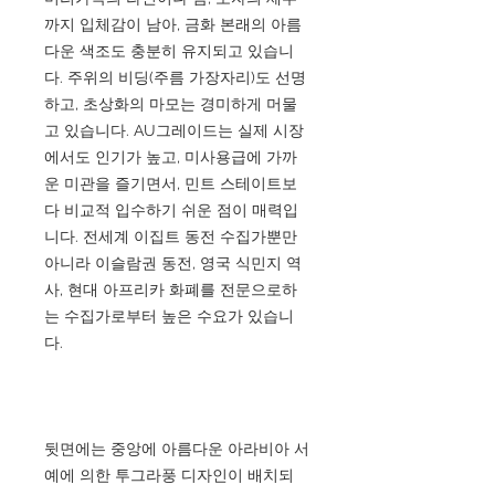
까지 입체감이 남아, 금화 본래의 아름
다운 색조도 충분히 유지되고 있습니
다. 주위의 비딩(주름 가장자리)도 선명
하고, 초상화의 마모는 경미하게 머물
고 있습니다. AU그레이드는 실제 시장
에서도 인기가 높고, 미사용급에 가까
운 미관을 즐기면서, 민트 스테이트보
다 비교적 입수하기 쉬운 점이 매력입
니다. 전세계 이집트 동전 수집가뿐만
아니라 이슬람권 동전, 영국 식민지 역
사, 현대 아프리카 화폐를 전문으로하
는 수집가로부터 높은 수요가 있습니
다.
뒷면에는 중앙에 아름다운 아라비아 서
예에 의한 투그라풍 디자인이 배치되