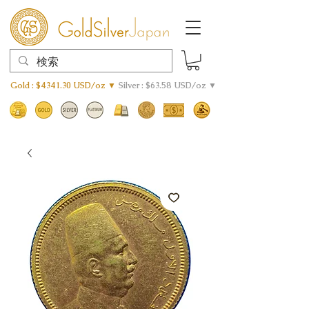
Gold : $4341.30 USD/oz ▼
Silver : $63.58 USD/oz ▼