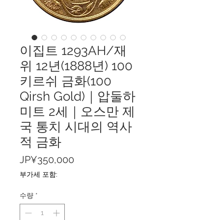
이집트 1293AH/재
위 12년(1888년) 100
키르쉬 금화(100
Qirsh Gold)｜압둘하
미트 2세｜오스만 제
국 통치 시대의 역사
적 금화
가
JP¥350,000
격
부가세 포함:
수량
*