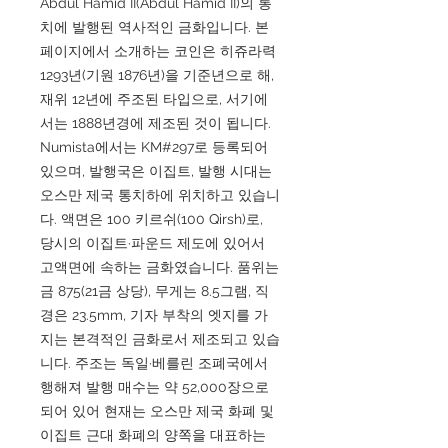
Abdul Hamid II(Abdul Hamid II)의 통
치에 발행된 역사적인 금화입니다. 본
페이지에서 소개하는 코인은 히쥬라력
1293년(기원 1876년)을 기준년으로 해,
재위 12년에 주조된 타입으로, 서기에
서는 1888년경에 제조된 것이 됩니다.
Numista에서는 KM#297로 등록되어
있으며, 발행국은 이집트, 발행 시대는
오스만 제국 통치하에 위치하고 있습니
다. 액면은 100 키르쉬(100 Qirsh)로,
당시의 이집트·파운드 제도에 있어서
고액면에 속하는 금화였습니다. 품위는
금 875(21금 상당), 무게는 8.5그램, 직
경은 23.5mm, 기자 부착의 엣지를 가
지는 본격적인 금화로서 제조되고 있습
니다. 주조는 독일·베를린 조폐국에서
행해져 발행 매수는 약 52,000장으로
되어 있어 현재는 오스만 제국 화폐 및
이집트 근대 화폐의 양쪽을 대표하는