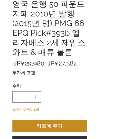
영국 은행 50 파운드
지폐 2010년 발행
(2015년 명) PMG 66
EPQ Pick#393b 엘
리자베스 2세 제임스
와트 & 매튜 볼튼
일
할
 JP¥29,980 
JP¥27,582
반
인
부가세 포함:
가
가
수량
*
남은 수량: 1개
카트에 추가