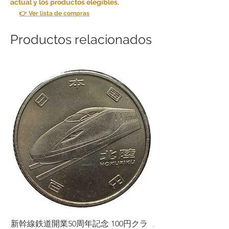
actual y los productos elegibles.
👉 Ver lista de compras
Productos relacionados
新幹線鉄道開業50周年記念 100円クラ
新幹線鉄道開業50周年