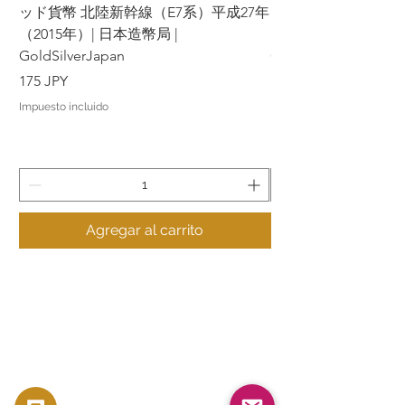
ッド貨幣 北陸新幹線（E7系）平成27年
ッド貨幣 上越新幹線
（2015年）| 日本造幣局 |
（2015年）| 日本造幣
GoldSilverJapan
GoldSilverJapan
Precio
Precio
175 JPY
175 JPY
Impuesto incluido
Impuesto incluido
Agregar al carrito