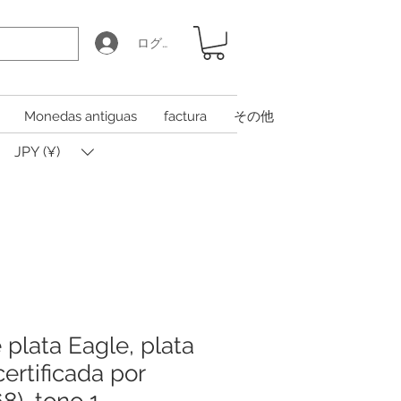
ログイン
Monedas antiguas
factura
その他
JPY (¥)
plata Eagle, plata
certificada por
), tono 1