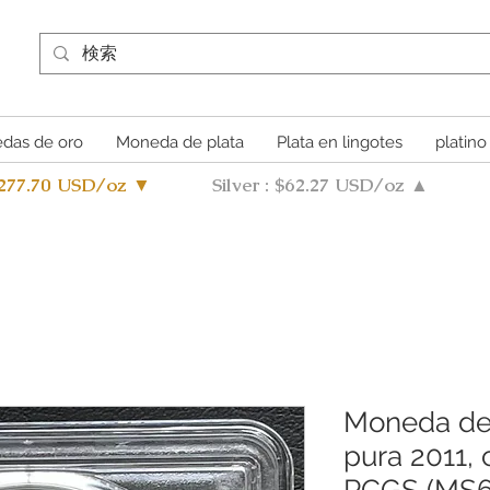
das de oro
Moneda de plata
Plata en lingotes
platino
4277.70 USD/oz ▼
Silver : $62.27 USD/oz ▲
Moneda de 
pura 2011, 
PCGS (MS68