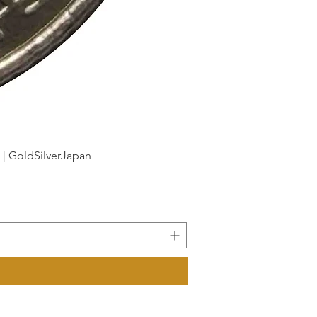
dSilverJapan
新幹線鉄道開業50周年記念 1
Precio
175 JPY
Impuesto incluido