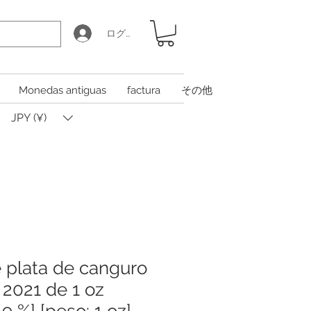
ログイン
Monedas antiguas
factura
その他
JPY (¥)
plata de canguro
 2021 de 1 oz
9 %] [peso: 1 oz]