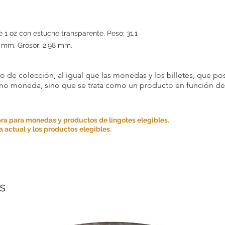
devoluciones por com
Sin embargo, en dete
1 oz con estuche transparente. Peso: 31,1
aceptar devoluciones
6 mm. Grosor: 2,98 mm.
son posibles si se cum
Artículo incorrecto: si
 de colección, al igual que las monedas y los billetes, que pos
ordenó, avísenos dentr
omo moneda, sino que se trata como un producto en función de s
recepción del artículo
y cubriremos cualquier
Si cancela alguna par
ra para monedas y productos de lingotes elegibles.
consecutivamente, p
 actual y los productos elegibles.
con usted en el futuro
Por favor, considere 
condiciones antes de 
decisión.
Agradecemos su comp
s
satisfacción es nuestr
para brindarle una ex