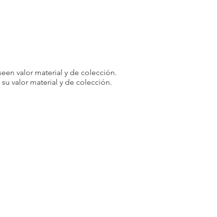
odidad del cliente.
rminadas circunstancias, podemos
 como excepción. Las devoluciones
plen las siguientes condiciones:
 recibe un artículo diferente al que
een valor material y de colección.
o de los [5 días] posteriores a la
u valor material y de colección.
 y le enviaremos el artículo correcto
 costo de envío adicional incurrido.
te o partes de su pedido
odremos negarnos a hacer negocios
.
cuidadosamente los productos y
realizar su pedido y tomar su
rensión y cooperación. Su
a prioridad y haremos todo lo posible
celente experiencia de compra.