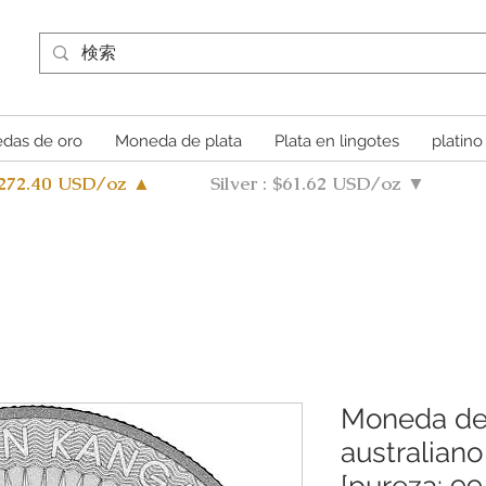
das de oro
Moneda de plata
Plata en lingotes
platino
4272.40 USD/oz ▲
Silver : $61.62 USD/oz ▼
Moneda de 
australiano
[pureza: 99,