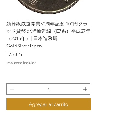
新幹線鉄道開業50周年記念 100円クラ
新幹線鉄道開業50周年
ッド貨幣 北陸新幹線（E7系）平成27年
ッド貨幣 上越新幹線
（2015年）| 日本造幣局 |
（2015年）| 日本造幣
GoldSilverJapan
GoldSilverJapan
Precio
Precio
175 JPY
175 JPY
Impuesto incluido
Impuesto incluido
Agregar al carrito