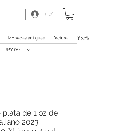
ログイン
Monedas antiguas
factura
その他
JPY (¥)
plata de 1 oz de
aliano 2023
9 %] [peso: 1 oz]