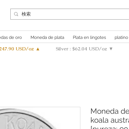
das de oro
Moneda de plata
Plata en lingotes
platino
4247.90 USD/oz ▲
Silver : $62.04 USD/oz ▼
Moneda de 
koala austr
[pureza: 99,