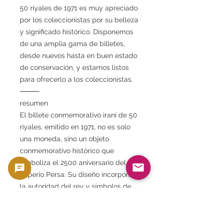
50 riyales de 1971 es muy apreciado
por los coleccionistas por su belleza
y significado histórico. Disponemos
de una amplia gama de billetes,
desde nuevos hasta en buen estado
de conservación, y estamos listos
para ofrecerlo a los coleccionistas.
⸻
resumen
El billete conmemorativo iraní de 50
riyales, emitido en 1971, no es solo
una moneda, sino un objeto
conmemorativo histórico que
simboliza el 2500 aniversario del
Imperio Persa. Su diseño incorpora
la autoridad del rey y símbolos de
reforma, lo que lo convierte en un
importante patrimonio cultural que
narra la historia moderna de Irán.