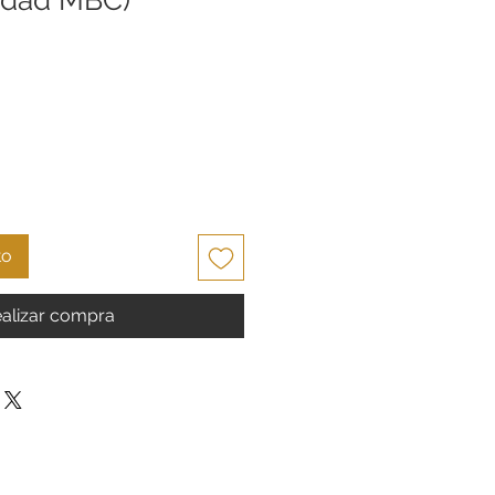
to
alizar compra