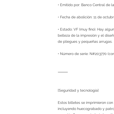
• Emitido por: Banco Central de l
• Fecha de abolición: 11 de octub
• Estado: VF (muy fino). Hay algu
belleza de la impresión y el dise
de pliegues y pequeñas arrugas.
• Número de serie: N#203770 (co
⸻
[Seguridad y tecnología]
Estos billetes se imprimieron con
incluyendo huecograbado y patro