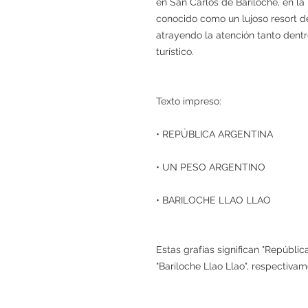
en San Carlos de Bariloche, en la
conocido como un lujoso resort 
atrayendo la atención tanto dent
turístico.
Texto impreso:
• REPÚBLICA ARGENTINA
• UN PESO ARGENTINO
• BARILOCHE LLAO LLAO
Estas grafías significan "Repúblic
"Bariloche Llao Llao", respectivam