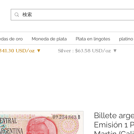
das de oro
Moneda de plata
Plata en lingotes
platino
4341.30 USD/oz ▼
Silver : $63.58 USD/oz ▼
Billete arg
Emisión 1 
Martín (Ca