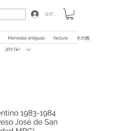
ログイン
Monedas antiguas
factura
その他
JPY (¥)
entino 1983-1984
Peso José de San
lidad MBC)