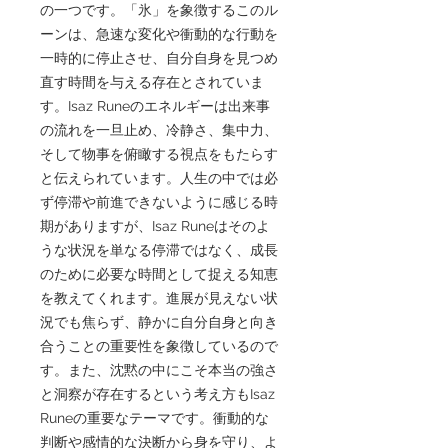
の一つです。「氷」を象徴するこのル
ーンは、急速な変化や衝動的な行動を
一時的に停止させ、自分自身を見つめ
直す時間を与える存在とされていま
す。Isaz Runeのエネルギーは出来事
の流れを一旦止め、冷静さ、集中力、
そして物事を俯瞰する視点をもたらす
と伝えられています。人生の中では必
ず停滞や前進できないように感じる時
期がありますが、Isaz Runeはそのよ
うな状況を単なる停滞ではなく、成長
のために必要な時間として捉える知恵
を教えてくれます。進展が見えない状
況でも焦らず、静かに自分自身と向き
合うことの重要性を象徴しているので
す。また、沈黙の中にこそ本当の強さ
と洞察が存在するという考え方もIsaz
Runeの重要なテーマです。衝動的な
判断や感情的な決断から身を守り、よ