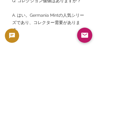
Q. コレクション価値はありますか？
A. はい。Germania Mintの人気シリー
ズであり、コレクター需要がありま
す。
Q. Isaz Runeにはどのような意味があ
りますか？
A. 冷静さ、集中力、忍耐、自己反省、
精神的成長を象徴します。
Q. 停滞や困難な時期にも関係があり
ますか？