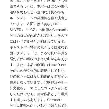
感じることができます。画像からも確
認できるように、本バーは岩石や古代
遺物を思わせる不規則な形状を持ち、
ルーンストーンの雰囲気を強く演出し
ています。表面には「999.9 FINE
SILVER」「1 OZ」の刻印とGermania
Mintのロゴが配置されており、その下
にはシリアル番号が刻まれています。
キャストバー特有の荒々しく自然な表
面テクスチャーは、まるで長い年月を
経た古代の遺物のような印象を与えま
す。また、本品の側面にはIsaz Rune
そのものが立体的に表現されており、
他の銀バーにはない独創的なデザイン
要素となっています。北欧神話やルー
ン文化をテーマにしたコレクションと
してだけでなく、芸術作品として鑑賞
する楽しみもあります。Germania
Mintは細部へのこだわりで知られてお