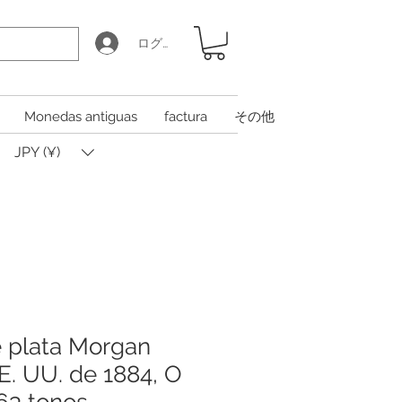
ログイン
Monedas antiguas
factura
その他
JPY (¥)
 plata Morgan
E. UU. de 1884, O
63 tonos