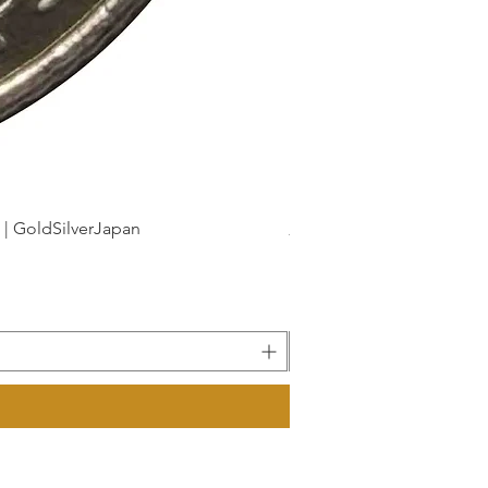
dSilverJapan
新幹線鉄道開業50周年記念 1
Precio
175 JPY
Impuesto incluido