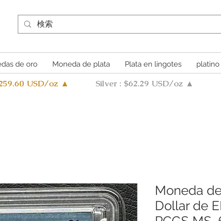
das de oro
Moneda de plata
Plata en lingotes
platino
4259.60 USD/oz ▲
Silver : $62.29 USD/oz ▲
Moneda de
Dollar de E
PCGS MS, 