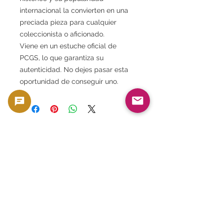
internacional la convierten en una
preciada pieza para cualquier
coleccionista o aficionado.
Viene en un estuche oficial de
PCGS, lo que garantiza su
autenticidad. No dejes pasar esta
oportunidad de conseguir uno.
Este producto se vende como artículo de
colección, al igual que las monedas y los
billetes, que poseen valor material y de
colección. No está destinado a ser utilizado
como moneda, sino que se trata como un
producto en función de su valor material y de
colección.
🟢 Soporte para compra y reventa
GoldSilverJapan brinda soporte de
compra para monedas y productos de
lingotes elegibles.
Consulte aquí nuestra política de compra