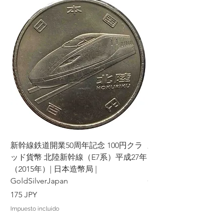
新幹線鉄道開業50周年記念 100円クラ
新幹線鉄道開業50周年
ッド貨幣 北陸新幹線（E7系）平成27年
ッド貨幣 上越新幹線
（2015年）| 日本造幣局 |
（2015年）| 日本造幣
GoldSilverJapan
GoldSilverJapan
Precio
Precio
175 JPY
175 JPY
Impuesto incluido
Impuesto incluido