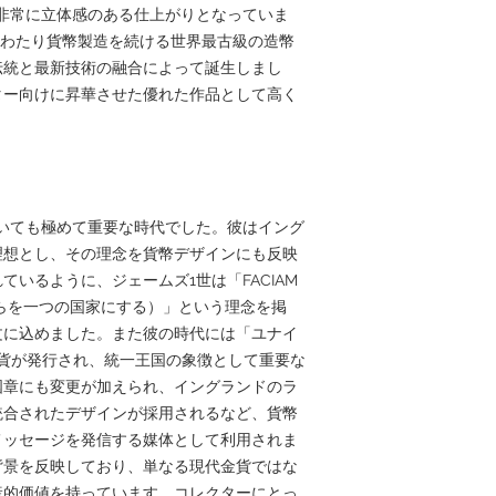
非常に立体感のある仕上がりとなっていま
にわたり貨幣製造を続ける世界最古級の造幣
伝統と最新技術の融合によって誕生しまし
ター向けに昇華させた優れた作品として高く
いても極めて重要な時代でした。彼はイング
理想とし、その理念を貨幣デザインにも反映
いるように、ジェームズ1世は「FACIAM
（私は彼らを一つの国家にする）」という理念を掲
文に込めました。また彼の時代には「ユナイ
い金貨が発行され、統一王国の象徴として重要な
国章にも変更が加えられ、イングランドのラ
統合されたデザインが採用されるなど、貨幣
メッセージを発信する媒体として利用されま
背景を反映しており、単なる現代金貨ではな
産的価値を持っています。コレクターにとっ