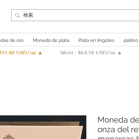
das de oro
Moneda de plata
Plata en lingotes
platino
4313.40 USD/oz ▲
Silver : $64.38 USD/oz ▲
Moneda de 
onza del re
monarcas b