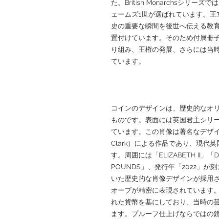
た。British Monarchsシ
ェームズ1世が選ばれています。王
史の重要な瞬間を後世へ伝える教
置付けています。そのため付属冊子
り組み、王権の発展、さらには当
ています。
コインのデザインは、歴史的なオ
ものです。表面には英国君主シリー
ています。この肖像は著名なデザイ
Clark）による作品であり、現
す。周囲には「ELIZABETH II」「D.
POUNDS」、発行年「2022」
いた歴史的な肖像デザインが採用
オーブが精密に表現されています。
れた貨幣を基にしており、当時の
ます。プルーフ仕上げならではの