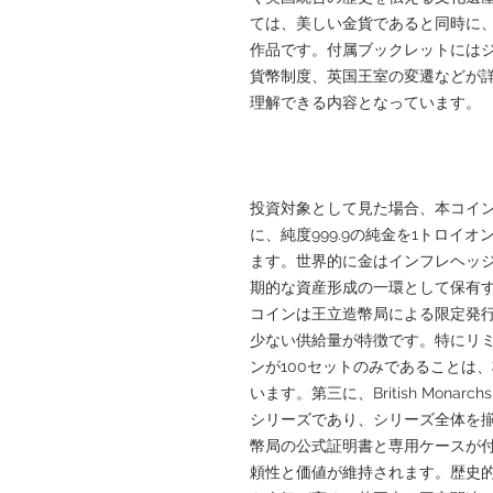
ては、美しい金貨であると同時に
作品です。付属ブックレットにはジ
貨幣制度、英国王室の変遷などが
理解できる内容となっています。
投資対象として見た場合、本コイ
に、純度999.9の純金を1トロイ
ます。世界的に金はインフレヘッ
期的な資産形成の一環として保有
コインは王立造幣局による限定発行
少ない供給量が特徴です。特にリ
ンが100セットのみであることは
います。第三に、British Mon
シリーズであり、シリーズ全体を
幣局の公式証明書と専用ケースが
頼性と価値が維持されます。歴史