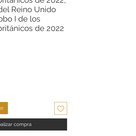
 del Reino Unido
obo I de los
ritánicos de 2022
Precio
to
alizar compra