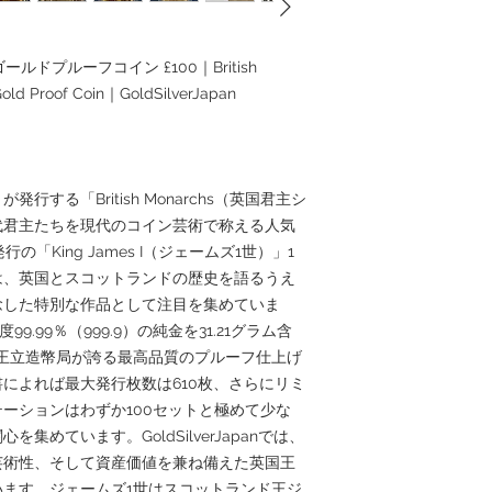
ゴールドプルーフコイン £100｜British
Gold Proof Coin｜GoldSilverJapan
）が発行する「British Monarchs（英国君主シ
代君主たちを現代のコイン芸術で称える人気
の「King James I（ジェームズ1世）」1
は、英国とスコットランドの歴史を語るうえ
念した特別な作品として注目を集めていま
9.99％（999.9）の純金を31.21グラム含
王立造幣局が誇る最高品質のプルーフ仕上げ
によれば最大発行枚数は610枚、さらにリミ
ーションはわずか100セットと極めて少な
めています。GoldSilverJapanでは、
芸術性、そして資産価値を兼ね備えた英国王
ます。ジェームズ1世はスコットランド王ジ