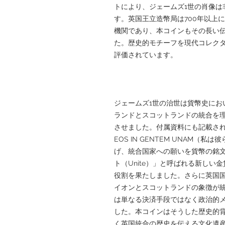
トにより、ジェームズ1世の肖像は
す。英国王立造幣局は700年以上
機関であり、本コインもその長い
た。歴史的モチーフを現代コレク
評価されています。
ジェームズ1世の治世は貨幣史にお
ランドとスコットランドの統合を
させました。付属資料にも記載されて
EOS IN GENTEM UNAM
げ、統合国家への願いを貨幣の銘
ト（Unite）」と呼ばれる新し
役割を果たしました。さらに英国
イオンとスコットランドの象徴が
は単なる決済手段ではなく政治的
した。本コインはそうした歴史的
く英国統合の歴史を伝える文化遺