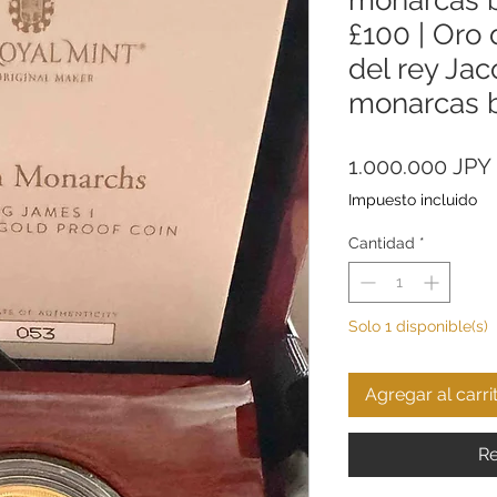
£100 | Oro
del rey Jac
monarcas b
1.000.000 JPY
Impuesto incluido
Cantidad
*
Solo 1 disponible(s)
Agregar al carri
Re