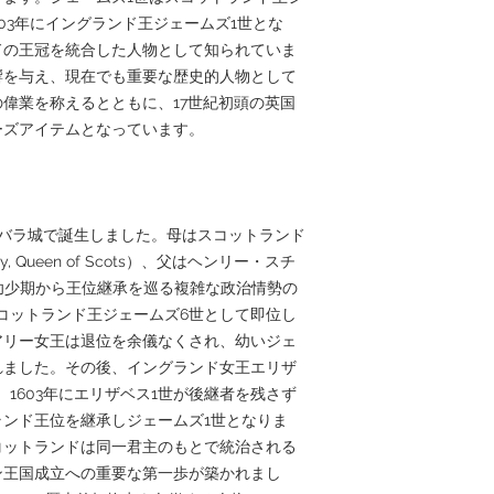
03年にイングランド王ジェームズ1世とな
ドの王冠を統合した人物として知られていま
響を与え、現在でも重要な歴史的人物として
偉業を称えるとともに、17世紀初頭の英国
ーズアイテムとなっています。
ィンバラ城で誕生しました。母はスコットランド
Queen of Scots）、父はヘンリー・スチ
です。幼少期から王位継承を巡る複雑な政治情勢の
コットランド王ジェームズ6世として即位し
アリー女王は退位を余儀なくされ、幼いジェ
れました。その後、イングランド女王エリザ
1603年にエリザベス1世が後継者を残さず
ンド王位を継承しジェームズ1世となりま
コットランドは同一君主のもとで統治される
ン王国成立への重要な第一歩が築かれまし