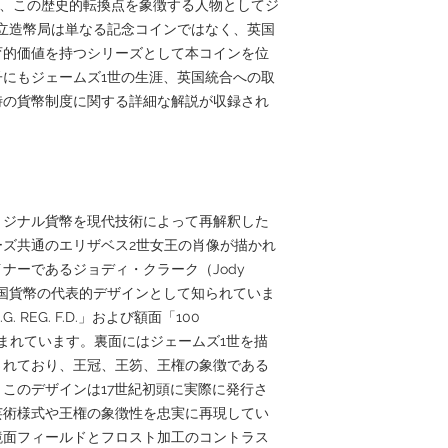
リーズでは、この歴史的転換点を象徴する人物としてジ
立造幣局は単なる記念コインではなく、英国
育的価値を持つシリーズとして本コインを位
にもジェームズ1世の生涯、英国統合への取
時の貨幣制度に関する詳細な解説が収録され
リジナル貨幣を現代技術によって再解釈した
ズ共通のエリザベス2世女王の肖像が描かれ
ナーであるジョディ・クラーク（Jody
代英国貨幣の代表的デザインとして知られていま
G. REG. F.D.」および額面「100
が刻まれています。裏面にはジェームズ1世を描
されており、王冠、王笏、王権の象徴である
このデザインは17世紀初頭に実際に発行さ
芸術様式や王権の象徴性を忠実に再現してい
鏡面フィールドとフロスト加工のコントラス