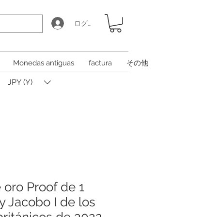
ログイン
Monedas antiguas
factura
その他
JPY (¥)
oro Proof de 1
y Jacobo I de los
ritánicos de 2022,