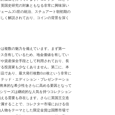
、英国史研究の対象ともなる非常に興味深い
ェームズ1世の統治、スチュアート朝初期の
詳しく解説されており、コインの背景を深く
ンは複数の魅力を備えています。まず第一
オンス含有しているため、地金価値を有してい
ジや資産保全手段として利用されており、長
する投資家も少なくありません。第二に、本
品であり、最大発行枚数610枚という非常に
ミテッド・エディション・プレゼンテーショ
、将来的な希少性をさらに高める要因となって
archsシリーズは継続的な人気を持つコレクション
揃える需要も存在します。さらに英国王立造
付属することで、コレクター市場における信
的人物をテーマとした限定金貨は国際市場で