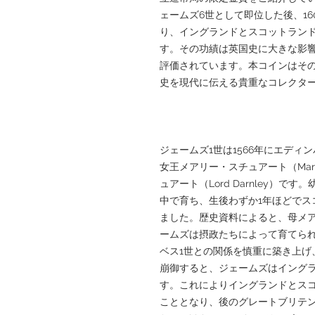
ェームズ6世として即位した後、16
り、イングランドとスコットラン
す。その功績は英国史に大きな影
評価されています。本コインはその
史を現代に伝える貴重なコレクタ
ジェームズ1世は1566年にエデ
女王メアリー・スチュアート（Mary, 
ュアート（Lord Darnley）
中で育ち、生後わずか1年ほどでス
ました。歴史資料によると、母メ
ームズは摂政たちによって育てら
ベス1世との関係を慎重に築き上げ、
崩御すると、ジェームズはイングラ
す。これによりイングランドとス
こととなり、後のグレートブリテ