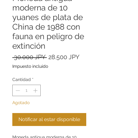
moderna de 10
yuanes de plata de
China de 1988 con
fauna en peligro de
extinción
Precio
Precio
 30.000 JPY 
28.500 JPY
de
Impuesto incluido
oferta
Cantidad
*
Agotado
Notificar al estar disponible
Moneda antigua moderna de 10