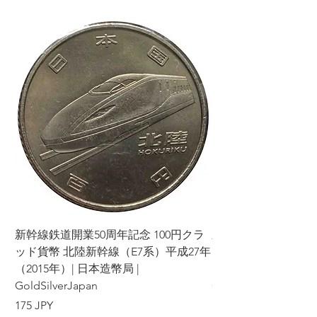
新幹線鉄道開業50周年記念 100円クラ
新幹線鉄道開業50周年
ッド貨幣 北陸新幹線（E7系）平成27年
ッド貨幣 上越新幹線
（2015年）| 日本造幣局 |
（2015年）| 日本造幣
GoldSilverJapan
GoldSilverJapan
Precio
Precio
175 JPY
175 JPY