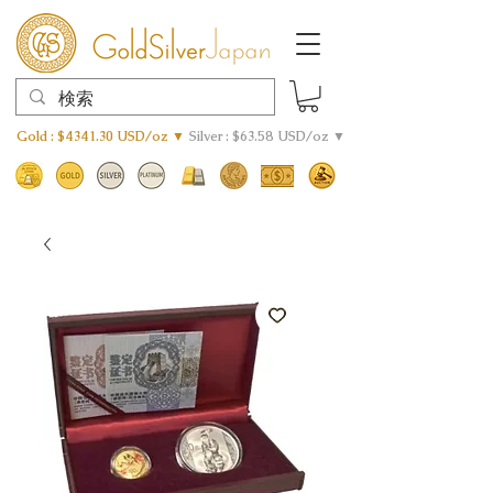
Gold : $4341.30 USD/oz ▼
Silver : $63.58 USD/oz ▼