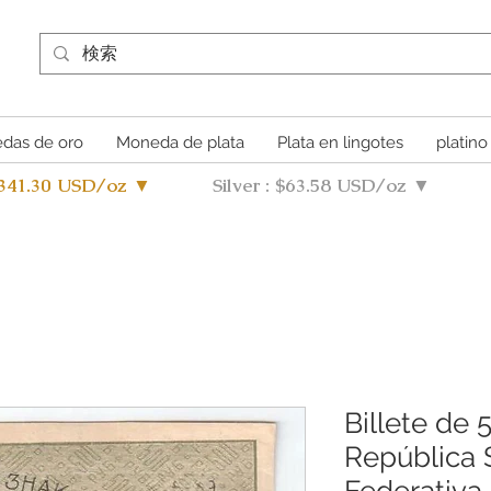
das de oro
Moneda de plata
Plata en lingotes
platino
4341.30 USD/oz ▼
Silver : $63.58 USD/oz ▼
Billete de 
República S
Federativa 