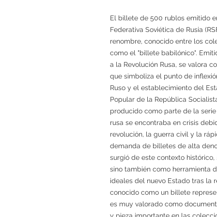
El billete de 500 rublos emitido e
Federativa Soviética de Rusia (RSF
renombre, conocido entre los col
como el "billete babilónico". Emit
a la Revolución Rusa, se valora
que simboliza el punto de inflexió
Ruso y el establecimiento del Est
Popular de la República Socialist
producido como parte de la serie
rusa se encontraba en crisis debi
revolución, la guerra civil y la rá
demanda de billetes de alta deno
surgió de este contexto histórico
sino también como herramienta 
ideales del nuevo Estado tras la 
conocido como un billete represen
es muy valorado como documento h
y pieza importante en las colecci