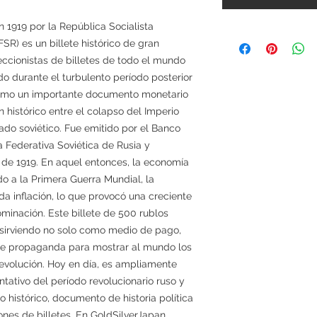
n 1919 por la República Socialista
SR) es un billete histórico de gran
eccionistas de billetes de todo el mundo
ido durante el turbulento período posterior
 como un importante documento monetario
n histórico entre el colapso del Imperio
ado soviético. Fue emitido por el Banco
a Federativa Soviética de Rusia y
 de 1919. En aquel entonces, la economía
do a la Primera Guerra Mundial, la
pida inflación, lo que provocó una creciente
minación. Este billete de 500 rublos
, sirviendo no solo como medio de pago,
de propaganda para mostrar al mundo los
revolución. Hoy en día, es ampliamente
tativo del período revolucionario ruso y
istórico, documento de historia política
ones de billetes. En GoldSilverJapan,