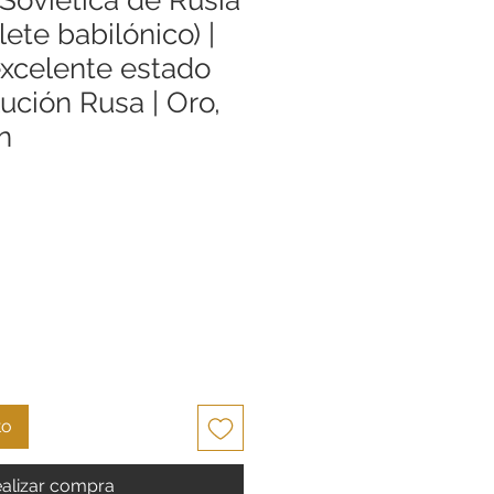
lete babilónico) |
excelente estado
ución Rusa | Oro,
n
io
to
alizar compra