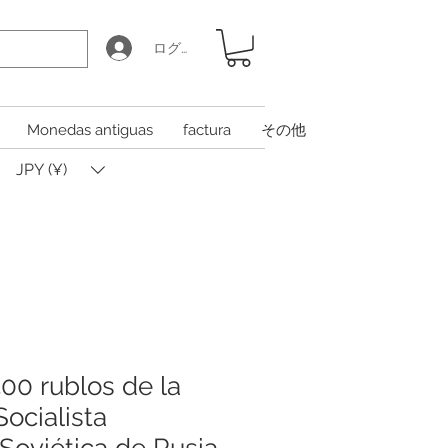
ログイン
Monedas antiguas
factura
その他
JPY (¥)
500 rublos de la
ocialista
Soviética de Rusia